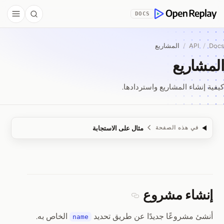
Skip to Co
DOCS
debar
Search
OpenReplay
Docs
/
API
/
المشاريع
المشاريع
كيفية إنشاء المشاريع واستردادها.
مثال على الاستجابة
في هذه الصفحة
المشاريع
إنشاء مشروع
Section titled إنشاء مشروع
أنشئ مشروعًا جديدًا عن طريق تحديد
الخاص به.
name