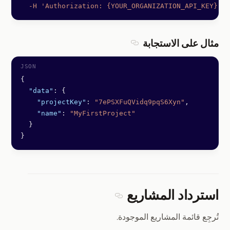
  -H
 'Authorization: {YOUR_ORGANIZATION_API_KEY}'
مثال على الاستجابة
Section titled مثال على الاستجابة
{
  "data"
: {
    "projectKey"
: 
"7ePSXFuQVidq9pqS6Xyn"
,
    "name"
: 
"MyFirstProject"
  }
}
استرداد المشاريع
Section titled استرداد المشاريع
تُرجِع قائمة المشاريع الموجودة.