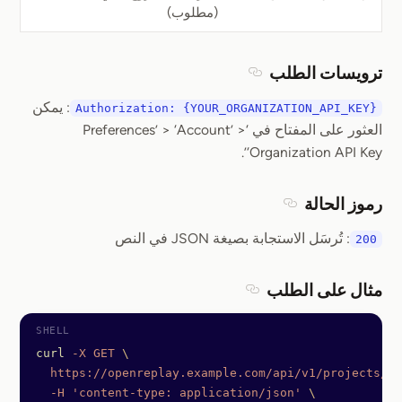
(مطلوب)
ترويسات الطلب
Section titled ترويسات الطلب
: يمكن
Authorization: {YOUR_ORGANIZATION_API_KEY}
العثور على المفتاح في ‘Preferences’ > ‘Account’ >
‘Organization API Key’.
رموز الحالة
Section titled رموز الحالة
: تُرسَل الاستجابة بصيغة JSON في النص
200
مثال على الطلب
Section titled مثال على الطلب
curl
 -X
 GET
 \
  https://openreplay.example.com/api/v1/projects/7e
  -H
 'content-type: application/json'
 \