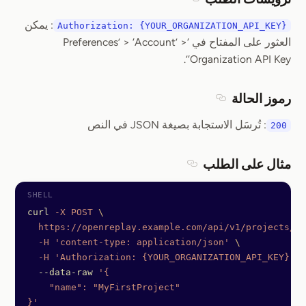
Section titled ترويسات الطلب
: يمكن
Authorization: {YOUR_ORGANIZATION_API_KEY}
العثور على المفتاح في ‘Preferences’ > ‘Account’ >
‘Organization API Key’.
رموز الحالة
Section titled رموز الحالة
: تُرسَل الاستجابة بصيغة JSON في النص
200
مثال على الطلب
Section titled مثال على الطلب
curl
 -X
 POST
 \
  https://openreplay.example.com/api/v1/projects/My
  -H
 'content-type: application/json'
 \
  -H
 'Authorization: {YOUR_ORGANIZATION_API_KEY}'
  --data-raw
 '{
    "name": "MyFirstProject"
}'