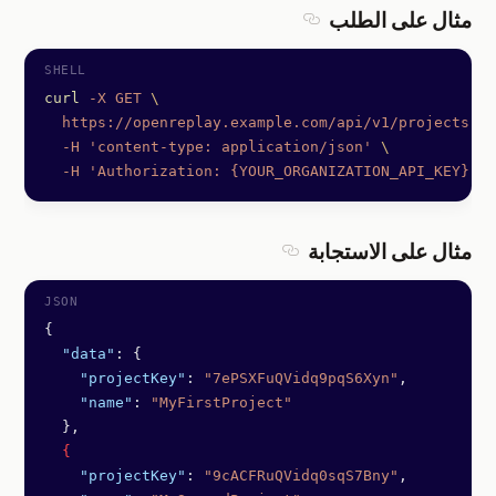
مثال على الطلب
Section titled مثال على الطلب
curl
 -X
 GET
 \
  https://openreplay.example.com/api/v1/projects
 \
  -H
 'content-type: application/json'
 \
  -H
 'Authorization: {YOUR_ORGANIZATION_API_KEY}'
مثال على الاستجابة
Section titled مثال على الاستجابة
{
  "data"
: {
    "projectKey"
: 
"7ePSXFuQVidq9pqS6Xyn"
,
    "name"
: 
"MyFirstProject"
  },
  {
    "projectKey"
: 
"9cACFRuQVidq0sqS7Bny"
,