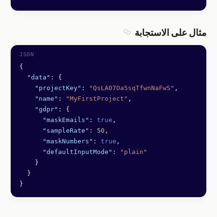
مثال على الاستجابة
Section titled مثال على الاستجابة
{
  "data"
: {
    "projectKey"
: 
"QsLA07Oa5sqTfwnNaFwS"
,
    "name"
: 
"MyFirstProject"
,
    "gdpr"
: {
      "maskEmails"
: 
true
,
      "sampleRate"
: 
50
,
      "maskNumbers"
: 
true
,
      "defaultInputMode"
: 
"plain"
    }
  }
}