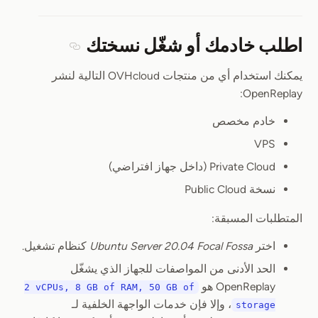
اطلب خادمك أو شغّل نسختك
Section titled اطلب خادمك أو شغّل نسختك
يمكنك استخدام أي من منتجات OVHcloud التالية لنشر
OpenReplay:
خادم مخصص
VPS
Private Cloud (داخل جهاز افتراضي)
نسخة Public Cloud
المتطلبات المسبقة:
اختر
Ubuntu Server 20.04 Focal Fossa
كنظام تشغيل.
الحد الأدنى من المواصفات للجهاز الذي يشغّل
OpenReplay هو
2 vCPUs, 8 GB of RAM, 50 GB of
، وإلا فإن خدمات الواجهة الخلفية لـ
storage