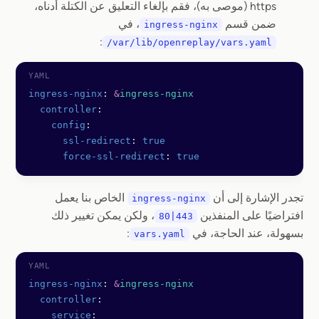
https (موصى به)، فقم بإلغاء التعليق عن الكتلة أدناه،
ضمن قسم
، في
ingress-nginx
:
/var/lib/openreplay/vars.yaml
ingress-nginx
: 
&
ingress-nginx
  controller
:
    config
:
      ssl-redirect
: 
true
      force-ssl-redirect
: 
true
تجدر الإشارة إلى أن
الخاص بنا يعمل
ingress-nginx
افتراضيًا على المنفذين
، ولكن يمكن تغيير ذلك
80|443
بسهولة، عند الحاجة، في
:
vars.yaml
ingress-nginx
: 
&
ingress-nginx
  controller
:
    service
: