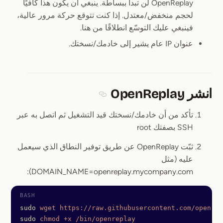
OpenReplay لن تبدأ ببساطة. ينبغي أن يكون هذا كافيًا
لحجم منخفض/معتدل. إذا كنت تتوقع حركة مرور عالية،
فينبغي عليك التوسّع انطلاقًا من هنا.
عنوان IP عام يشير إلى خادمك/نسختك.
انشر OpenReplay
Section titled انشر OpenReplay
تأكد من أن خادمك/نسختك قيد التشغيل ثم اتصل به عبر
SSH بصفتك root
ثبّت OpenReplay عن طريق توفير النطاق الذي سيعمل
عليه (مثل
DOMAIN_NAME=openreplay.mycompany.com):
sudo
 wget
 https://raw.githubusercontent.com/openrep
sudo
 chmod
 +x
 /bin/openreplay