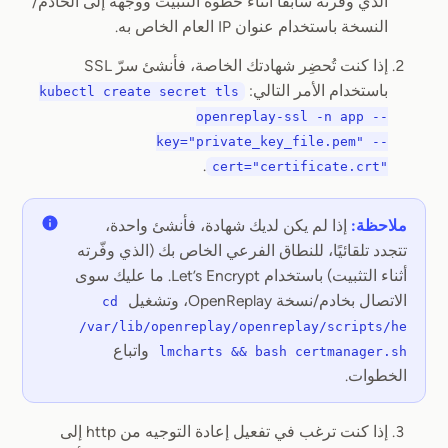
الذي وفّرته سابقًا أثناء خطوة التثبيت ووجّهه إلى الخادم/
النسخة باستخدام عنوان IP العام الخاص به.
إذا كنت تُحضِر شهادتك الخاصة، فأنشئ سرّ SSL
باستخدام الأمر التالي:
kubectl create secret tls
openreplay-ssl -n app --
key="private_key_file.pem" --
.
cert="certificate.crt"
ملاحظة:
إذا لم يكن لديك شهادة، فأنشئ واحدة،
تتجدد تلقائيًا، للنطاق الفرعي الخاص بك (الذي وفّرته
أثناء التثبيت) باستخدام Let’s Encrypt. ما عليك سوى
الاتصال بخادم/نسخة OpenReplay، وتشغيل
cd
/var/lib/openreplay/openreplay/scripts/he
واتباع
lmcharts && bash certmanager.sh
الخطوات.
إذا كنت ترغب في تفعيل إعادة التوجيه من http إلى