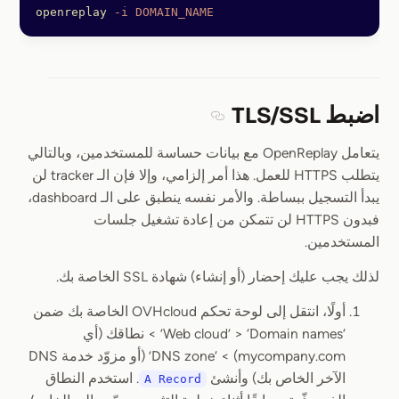
openreplay
 -i
 DOMAIN_NAME
اضبط TLS/SSL
Section titled اضبط TLS/SSL
يتعامل OpenReplay مع بيانات حساسة للمستخدمين، وبالتالي
يتطلب HTTPS للعمل. هذا أمر إلزامي، وإلا فإن الـ tracker لن
يبدأ التسجيل ببساطة. والأمر نفسه ينطبق على الـ dashboard،
فبدون HTTPS لن تتمكن من إعادة تشغيل جلسات
المستخدمين.
لذلك يجب عليك إحضار (أو إنشاء) شهادة SSL الخاصة بك.
أولًا، انتقل إلى لوحة تحكم OVHcloud الخاصة بك ضمن
‘Web cloud’ > ‘Domain names’ > نطاقك (أي
mycompany.com) > ‘DNS zone’ (أو مزوّد خدمة DNS
الآخر الخاص بك) وأنشئ
. استخدم النطاق
A Record