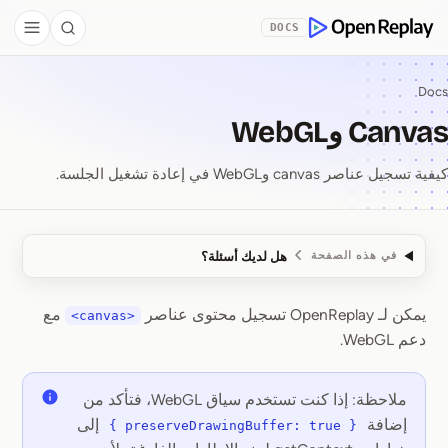
Skip to Co
DOCS
debar
Search
OpenReplay
Docs
Canvas وWebGL
كيفية تسجيل عناصر canvas وWebGL في إعادة تشغيل الجلسة.
هل لديك أسئلة؟
في هذه الصفحة
يمكن لـ OpenReplay تسجيل محتوى عناصر
مع
<canvas>
Canvas وWebGL
دعم WebGL.
ملاحظة: إذا كنت تستخدم سياق WebGL، فتأكد من
إضافة
إلى
{ preserveDrawingBuffer: true }