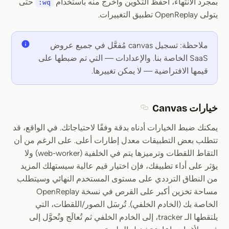
بمجرد الانتهاء، احفظ التكوين واخرج منه باستخدام
حتى
:wq
يتولى OpenReplay تطبيق التغييرات.
ملاحظة: تسجيل canvas مُفعَّل في جميع عروض
SaaS الخاصة بنا. والإعدادات — التي تم ضبطها على
قيمها الافتراضية — لا يمكن تغييرها.
خيارات Canvas
Section titled خيارات Canvas
يمكنك ضبط الخيارات أدناه بدقة وفقًا لاحتياجاتك. في الواقع، قد
تتطلب بعض التطبيقات معدل إطارات أعلى. على الرغم من أن
التقاط اللقطات وترميزها يتم في الخلفية (web-worker) ولا
يؤثر على أداء تطبيقك، فإن اختيار قيم عالية سيستهلك المزيد
من النطاق الترددي على مستوى المستخدم النهائي وسيتطلب
مساحة تخزين أكبر على القرص في نسخة OpenReplay
الخاصة بك (الخادم الخلفي). تُرسَل الصور/اللقطات، التي
يلتقطها الـ tracker، إلى الخادم الخلفي ثم تُعالَج وتُحوَّل إلى