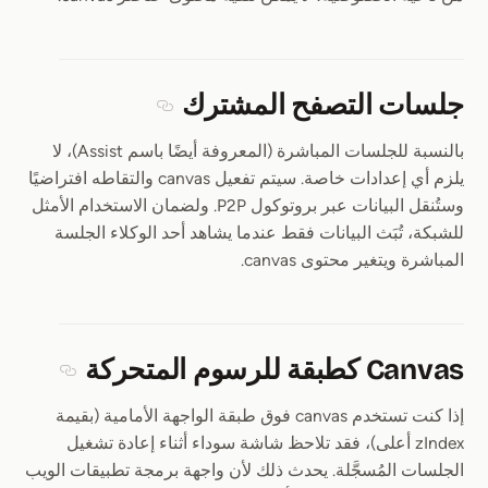
جلسات التصفح المشترك
Section titled جلسات التصفح المشترك
بالنسبة للجلسات المباشرة (المعروفة أيضًا باسم Assist)، لا
يلزم أي إعدادات خاصة. سيتم تفعيل canvas والتقاطه افتراضيًا
وستُنقل البيانات عبر بروتوكول P2P. ولضمان الاستخدام الأمثل
للشبكة، تُبَث البيانات فقط عندما يشاهد أحد الوكلاء الجلسة
المباشرة ويتغير محتوى canvas.
Canvas كطبقة للرسوم المتحركة
ction titled Canvas
إذا كنت تستخدم canvas فوق طبقة الواجهة الأمامية (بقيمة
zIndex أعلى)، فقد تلاحظ شاشة سوداء أثناء إعادة تشغيل
الجلسات المُسجَّلة. يحدث ذلك لأن واجهة برمجة تطبيقات الويب