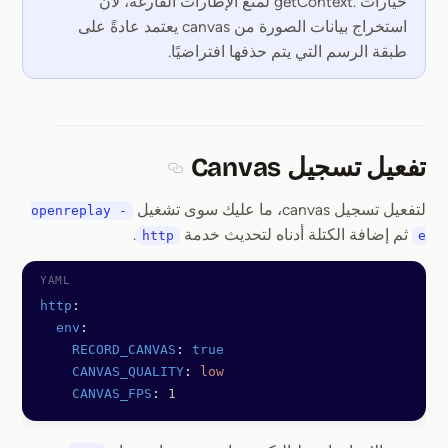
خيارات .getContext لمنع الإطارات الفارغة، لأن
استخراج بيانات الصورة من canvas يعتمد عادةً على
طبقة الرسم التي يتم حذفها افتراضيًا.
تفعيل تسجيل Canvas
Section titled تفعيل تسجيل Canvas
لتفعيل تسجيل canvas، ما عليك سوى تشغيل
openreplay -
ثم إضافة الكتلة أدناه لتحديث خدمة
.
http
e
http
:
  env
:
    RECORD_CANVAS
: 
true
    CANVAS_QUALITY
: 
low
    CANVAS_FPS
: 
1