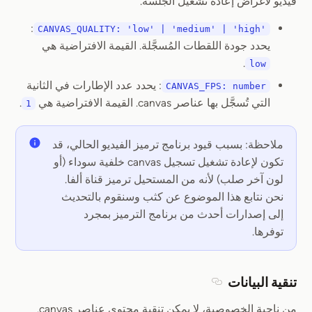
فيديو لأغراض إعادة تشغيل الجلسة.
:
CANVAS_QUALITY: 'low' | 'medium' | 'high'
يحدد جودة اللقطات المُسجَّلة. القيمة الافتراضية هي
.
low
: يحدد عدد الإطارات في الثانية
CANVAS_FPS: number
التي تُسجَّل بها عناصر canvas. القيمة الافتراضية هي
.
1
ملاحظة: بسبب قيود برنامج ترميز الفيديو الحالي، قد
تكون لإعادة تشغيل تسجيل canvas خلفية سوداء (أو
لون آخر صلب) لأنه من المستحيل ترميز قناة ألفا.
نحن نتابع هذا الموضوع عن كثب وسنقوم بالتحديث
إلى إصدارات أحدث من برنامج الترميز بمجرد
توفرها.
تنقية البيانات
Section titled تنقية البيانات
من ناحية الخصوصية، لا يمكن تنقية محتوى عناصر canvas.