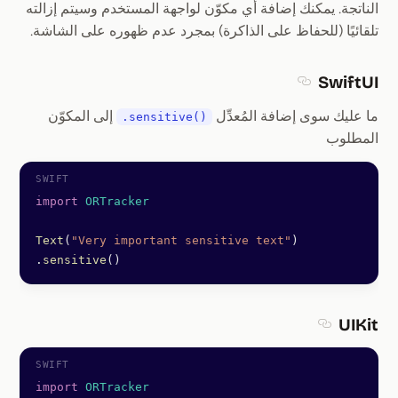
الناتجة. يمكنك إضافة أي مكوّن لواجهة المستخدم وسيتم إزالته
تلقائيًا (للحفاظ على الذاكرة) بمجرد عدم ظهوره على الشاشة.
SwiftUI
Section titled SwiftUI
ما عليك سوى إضافة المُعدِّل
إلى المكوّن
.sensitive()
المطلوب
import
 ORTracker
Text
(
"Very important sensitive text"
)
.
sensitive
()
UIKit
Section titled UIKit
import
 ORTracker