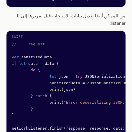
من الممكن أيضًا تعديل بيانات الاستجابة قبل تمريرها إلى الـ
listener:
// ... request
var
 sanitizedData
if
 let
 data 
=
 data {
	do
 {
		let
 json 
=
 try
 JSONSerialization.
js
		sanitizedData 
=
 customSanitizeFunct
		print
(json)
	} 
catch
 {
		print
(
"Error deserializing JSON: 
\(
	}
}
networkListener.
finish
(
response
: response, 
data
: sa