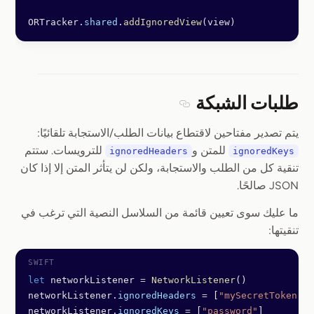
ORTracker.
shared
.
addIgnoredView
(view)
طلبات الشبكة
Section titled طلبات الشبكة
يتم تصدير مفتاحين لاقتطاع بيانات الطلب/الاستجابة تلقائيًا:
للمتن و
للترويسات. ستتم
ignoredHeaders
ignoredKeys
تنقية كل من الطلب والاستجابة، ولكن لن يتأثر المتن إلا إذا كان
JSON صالحًا.
ما عليك سوى تعيين قائمة من السلاسل النصية التي ترغب في
تنقيتها:
let
 networkListener 
=
 NetworkListener
()
networkListener.
ignoredHeaders
 =
 [
"mySecretToken"
]
networkListener.
ignoredKeys
 =
 [
"password"
]