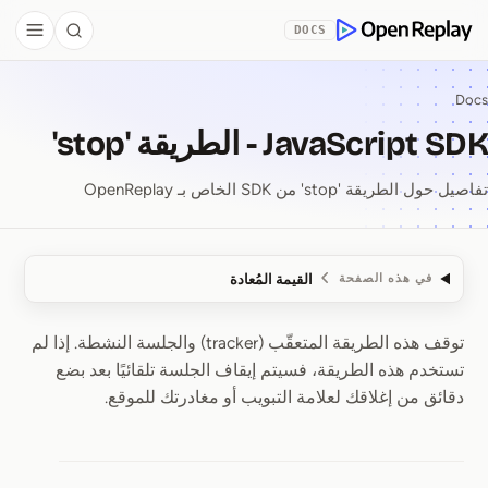
Skip to Co
DOCS
debar
Search
OpenReplay
Docs
JavaScript SDK - الطريقة 'stop'
تفاصيل حول الطريقة 'stop' من SDK الخاص بـ OpenReplay
القيمة المُعادة
في هذه الصفحة
توقف هذه الطريقة المتعقّب (tracker) والجلسة النشطة. إذا لم
JavaScript SDK ⁠-⁠ الطريقة 'stop'
تستخدم هذه الطريقة، فسيتم إيقاف الجلسة تلقائيًا بعد بضع
دقائق من إغلاقك لعلامة التبويب أو مغادرتك للموقع.