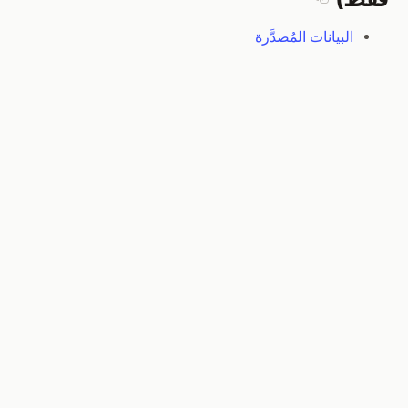
Section titled الموصلات (الإصدار Enterprise فقط)
البيانات المُصدَّرة