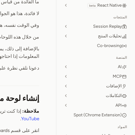
ما الفائدة من قياس 
React Native
beta
لا فائدة، هذا هو الجوا
المنتجات
وفي الوقت نفسه، هذا هو السبب في أن OpenReplay أضافت م
Session Replay
تحليلات المنتج
من خلال هذه اللوحا
Co-browsing
بالإضافة إلى ذلك، ي
المعلومات إذا احتاج
المنصة
AI
دعونا نلقي نظرة على
MCP
الإضافات
التكاملات
إنشاء لوحة 
API
ملاحظة:
إذا كنت تري
Spot (Chrome Extension)
.
YouTube
المواد
انقر على قسم Dashboards في القائمة الرئيسية للبدء.