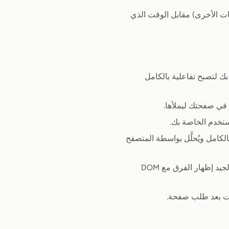
 عبر XHR (وأنواع الطلبات الأخرى) مقابل الوقت الذي
 لتصبح تفاعلية بالكامل
في صفحتك ليملأها.
تخدم الخاصة بك.
ستند HTML الأولي ليُحمّل بالكامل ويُحلَّل بواسطة المتصفح
: الوقت الذي يستغرقه المتصفح لعرض DOM المحمّل. سيكون من الجيد إظهار الفرق مع DOM
يت بعد طلب صفحة.