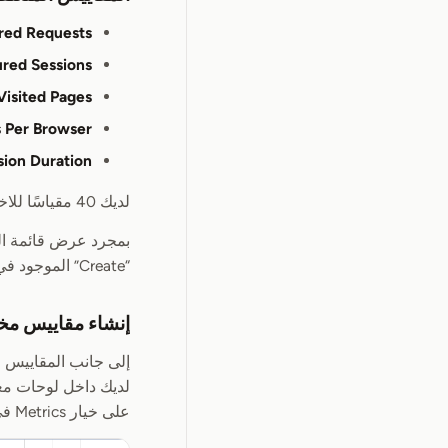
red Requests
red Sessions
Visited Pages
s Per Browser
sion Duration
لديك 40 مقياسًا للاختيار من بينها، وهذا يعني أنه يمكنك إنشاء نوع لوحة المعلومات التي تحتاجها، بغضّ النظر عمّا تبحث عنه.
بمجرد عرض قائمة الم
“Create” الموجود في الزاوية السفلية اليسرى من الشاشة.
إنشاء مقاييس مخ
إلى جانب المقاييس ا
على خيار Metrics في الجانب الأيسر من الشاشة واختر “Create Metric”.