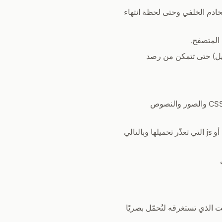
دم الخلفي وحتى لحظة انتهاء
المتصفح.
ميل) حتى تتمكن من رصد
: عدد الموارد المحمّلة في اليوم مفصولة حسب CSS والصور والنصوص
: الصور (بشكل أساسي) أو الخطوط أو الأيقونات أو أوراق الأنماط أو js التي تعذّر تحميلها وبالتالي
ت الذي تستغرقه لتُحمّل بصريًا