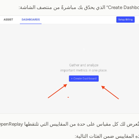
 لك كل مقياس على حدة من المقاييس التي تلتقطها OpenReplay عن تطبيقك.
ه المقاييس ضمن الفئات التالية: