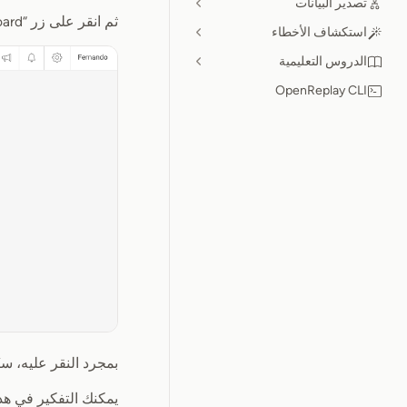
تصدير البيانات
ثم انقر على زر “Create Dashboard” الذي يحدّق بك مباشرةً من منتصف الشاشة:
استكشاف الأخطاء
الدروس التعليمية
OpenReplay CLI
بمجرد النقر عليه، ستُعرض
يمكنك التفكير في هذ