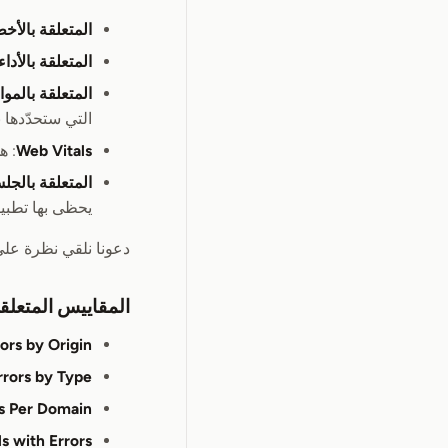
المتعلقة بالأخط
المتعلقة بالأداء
المتعلقة بالموا
التي ستحدّدها 
Web Vitals
: هذ
المتعلقة بالجل
يحظى بها تطبيق
دعونا نلقي نظرة على
المقاييس المتعلقة
rors by Origin
rrors by Type
rs Per Domain
ls with Errors