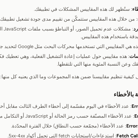
اء
: ستُظهر لك هذه المقاييس المشكلات في تطبيقك.
: من خلال هذه المقاييس ستتمكّن من تقييم مدى جودة تشغيل تطبيقك 
رد
: مشكل
بدقة باستخدام هذه المقاييس.
ه هي المقاييس التي تستخدمها محركات البحث مثل Google لتحديد جودة صفحة/تطبيق ويب.
سات
: هذه مقاييس حول عمليات إعادة التشغيل الفعلية، وهي تعطيك فك
ك وعن النسبة المئوية منها التي تلتقطها.
 كيفية تنظيم مقاييسنا ضمن هذه المجموعات وما الذي يعنيه كل منها:
 بالأخطاء
Er
: عدد الأخطاء في اليوم مقسّمة إلى أخطاء الطرف الثالث مقابل أخ
E
: عدد الأخطاء المصنّفة حسب رمز الحالة أو JavaScript أو التكامل مع الخدمات الأخرى.
Erro
: عدد الأخطاء (مجمّعة حسب النطاق) خلال الفترة المحدّدة.
Fetch Cal
: استدعاءات/استجابات fetch التي تحمل أكواد 5xx-4xx.