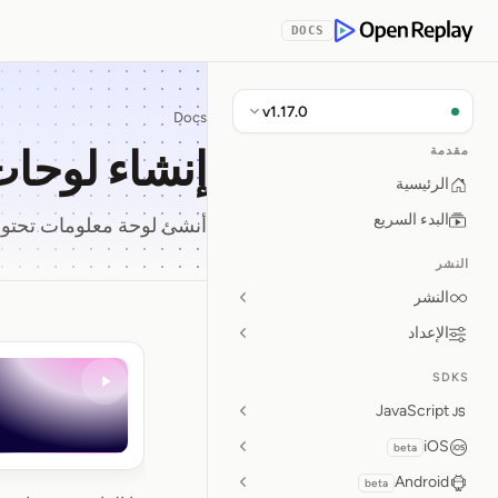
Skip to Con
DOCS
OpenReplay
v1.17.0
Docs
إنشاء لوحا
مقدمة
الرئيسية
البدء السريع
أنشئ لوحة معلومات تحتوي 
النشر
النشر
الإعداد
إنشاء لوح
SDKS
JavaScript
iOS
beta
Android
beta