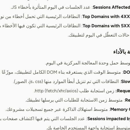
Sessions Affected
: عدد الجلسات في اليوم المتأثرة بأخطاء JS.
Top Domains with 4XX 
: النطاقات الرئيسية التي تحمل أخطاء من نوع d Request
Top Domains with 5XX 
: النطاقات الرئيسية التي تكون فيها الأخطاء 
حالات التعطّل في اليوم لتطبيقك.
بالأداء
وسط حمل وحدة المعالجة المركزية في اليوم.
DO
: متوسط الوقت الذي يستغرقه بناء DOM الكامل لتطبيقك، موزّعًا عبر الزمن.
Slo
: النطاقات التي تم تنزيل أبطأ الموارد منها (js، css، الصور).
Reque
زمن استجابة طلب http (fetch/xhr/axios).
Re
: متوسط زمن الاستجابة للطلبات التي يرسلها تطبيقك.
Memory 
: متوسط استهلاك الذاكرة عبر جميع تسجيلات مشروعك.
Sessions impacted b
: عدد الجلسات التي يتم فيها اكتشاف صفحات بط
متوسط استجابة واجهة المستخدم الخاصة بك.