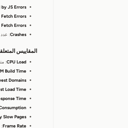
 by JS Errors
Fetch Errors
Fetch Errors
Crashes
: عدد 
المقاييس المتعلقة 
CPU Load
: مت
M Build Time
west Domains
st Load Time:
sponse Time
Consumption
y Slow Pages
Frame Rate
: 