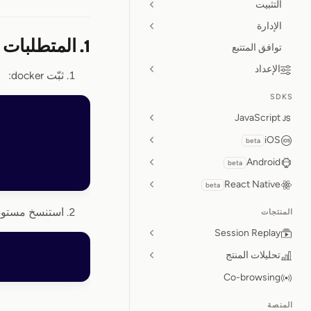
التثبيت
الإدارة
1. المتطلبات الأساسية
توافق المتتبع
الإعداد
ثبّت docker:
SDKS
JavaScript
iOS
beta
Android
beta
React Native
beta
استنسخ مستودع nReplay
المنتجات
Session Replay
تحليلات المنتج
Co-browsing
المنصة