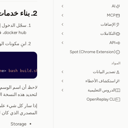
AI
2. بناء خدمات الـ Backend
MCP
الإضافات
سجّل الدخول إ
docker hub، فما عليك سوى تشغيل
التكاملات
API
ابنِ مكونات ال
Spot (Chrome Extension)
المواد
m
e
>
 bash
 build.sh
تصدير البيانات
استكشاف الأخطاء
لاحظ
الدروس التعليمية
لتحديد هذه النسخة الم
OpenReplay CLI
المصدري الذي كان لد
Storage