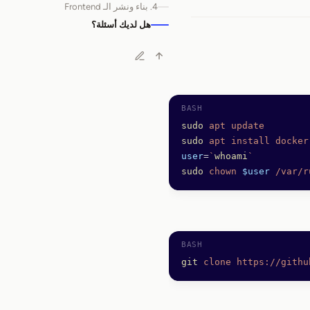
4. بناء ونشر الـ Frontend
هل لديك أسئلة؟
sudo
 apt
 update
sudo
 apt
 install
 docker
user
=
`
whoami
`
sudo
 chown
 $user
 /var/r
git
 clone
 https://githu