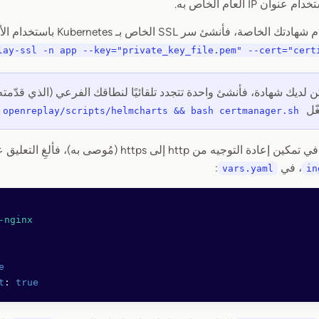
ن IP العام الخاص به.
ة، فأنشئ سر SSL الخاص بـ Kubernetes باستخدام الأمر التالي:
lay-ssl -n app --key="private_key_file.pem" --cert="cert
ن لديك شهادة، فأنشئ واحدة تتجدد تلقائيًا لنطاقك الفرعي (الذي قدّمته 
 openreplay/scripts/helmcharts && bash certmanager.sh
 من http إلى https (مُوصى به)، فألغِ التعليق عن الكتلة أدناه، ضمن قسم
، في
:
vars.yaml
in
-nginx
e
t
: 
true