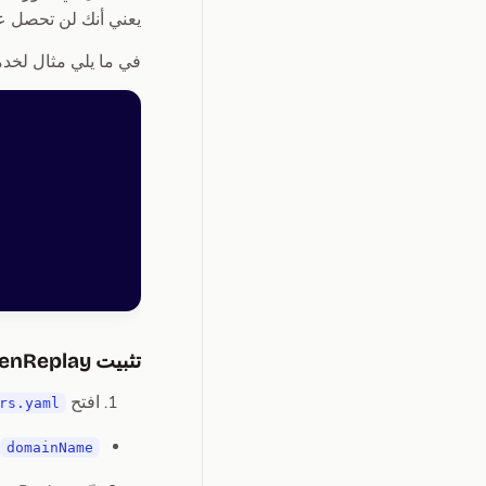
يعني أنك لن تحصل عل
في ما يلي مثال لخد
تثبيت OpenReplay
افتح
rs.yaml
domainName