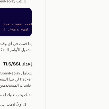
ثبّت OpenReplay:
 ./vars.yaml
 --atomic
 -f
 ./vars.yaml
 --atomic
تشغيل الأوامر المذك
إعداد TLS/SSL
جلسات المستخدمين.
لذلك يجب عليك إحضار (أو إن
أولاً، اذهب إلى مزوّ