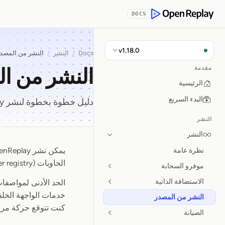
Skip to Con
DOCS
OpenReplay
v1.18.0
Docs
/
النشر
/
النشر من المصد
النشر من ا
مقدمة
الرئيسية
البدء السريع
دليل خطوة بخطوة لنشر OpenReplay من الكود المصدري.
النشر
النشر
نظرة عامة
النشر من 
الحاويات (container registry) الخاص بك قبل إجراء التثبيت.
موفرو السحابة
الاستضافة الذاتية
الحد الأدنى لمواصفات الجها
النشر من المصدر
كنت تتوقع حركة مرور 
الصيانة