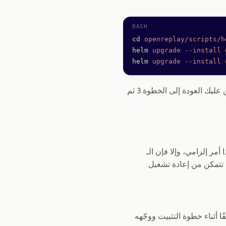
cd
 openreplay/scripts/h
helm
 upgrade
 --install
 
helm
 upgrade
 --install
 
إذا قمت في أي وقت بتعديل الكود المصدري لخدمات الواجهة الخلفية أو خدمة DB، فسيتعين عليك العودة إلى الخطوة 3 ثم
تخدمين وبالتالي يتطلب HTTPS لكي يعمل. هذا أمر إلزامي، وإلا فإن الـ
بدأ التسجيل ببساطة. الأمر نفسه ينطبق على الـ dashboard؛ فبدون HTTPS لن تتمكن من إعادة تشغيل
ا أثناء خطوة التثبيت ووجّهه