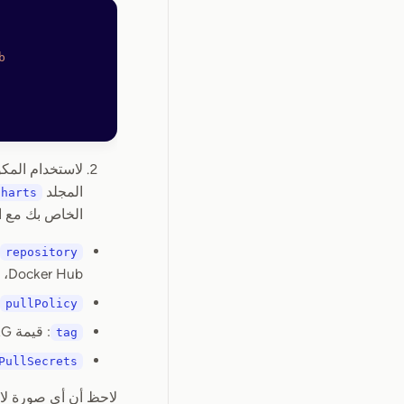
b
لاستخدام المكو
المجلد
charts
الخاص بك مع ال
repository
Docker Hub، فاستخدم بدلاً من ذلك التنسيق
pullPolicy
: قيمة IMAGE_TAG المستخدمة عند بناء الـ Backend والـ API
tag
PullSecrets
لاحظ أن أي صورة لا 