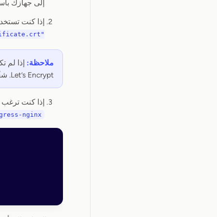
إلى جهازك باستخدام عنوا
إذا كنت تستخدم شهادتك الخاص
ificate.crt"
ملاحظة:
إذا لم تك
Let’s Encrypt. شغّل
إذا كنت ترغب في تمكين إعادة التوجيه
gress-nginx