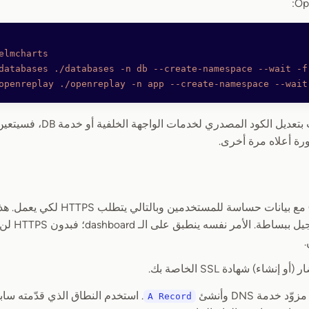
elmcharts
databases
 ./databases
 -n
 db
 --create-namespace
 --wait
 -f
openreplay
 ./openreplay
 -n
 app
 --create-namespace
 --wait
ورة أعلاه مرة أخرى.
يتعامل OpenReplay مع بيانات حساسة للمس
tracker لن ي
شاء) شهادة SSL الخاصة بك.
د خدمة DNS وأنشئ
. استخدم النطاق الذي قدّمته سابقً
A Record