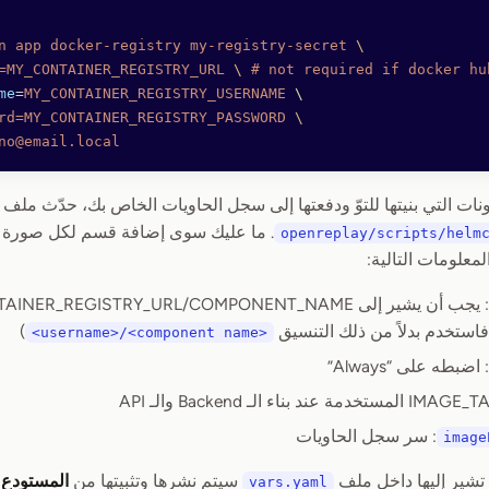
n
 app
 docker-registry
 my-registry-secret
 \
=MY_CONTAINER_REGISTRY_URL
 \ 
#
 not
 required
 if
 docker
 hu
me
=
MY_CONTAINER_REGISTRY_USERNAME
 \
rd=MY_CONTAINER_REGISTRY_PASSWORD
 \
no@email.local
نات التي بنيتها للتوّ ودفعتها إلى سجل الحاويات الخاص بك، حدّث ملف
openreplay/scripts/helm
معلومات التالية:
)
<username>/<component name>
: اضبطه على “Always”
: سر سجل الحاويات
image
تشير إليها داخل ملف
سيتم نشرها وتثبيتها من
المستودع
vars.yaml