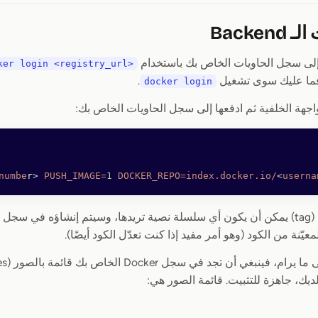
لى سجل الحاويات الخاص بك باستخدام
ker login <registry_url>
.
docker login
واجهة الخلفية ثم ادفعها إلى سجل الحاويات الخاص بك:
numbe
r
>
 PUSH_IMAGE=
1
 DOCKER_REPO=index.docker.io/
<
userna
عيّنة من الكود (وهو أمر مفيد إذا كنت تعدّل الكود أيضًا).
يك، جاهزة للتثبيت. قائمة الصور هي: