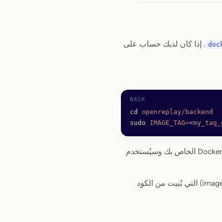
. إذا كان لديك حساب على
doc
cd
 openreplay/backend
sudo
 IMAGE_TAG=
<
my_tag_
أن اسم الوسم (tag) يمكن أن يكون أي سلسلة نصية تريدها، وسيتم إنشاؤه في سجل Docker الخاص بك وسيُستخدم
إذا سار كل شيء على ما يرام، فينبغي أن تجد في سجل Docker الخاص بك قائمة بالصور (images) التي بُنيت من الكود