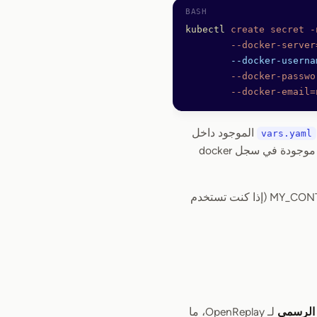
kubectl
 create
 secret
 -
        --docker-server
        --docker-userna
        --docker-passwo
        --docker-email=
الموجود داخل
vars.yaml
. ما عليك سوى إضافة قسم لكل صورة موجودة في سجل docker
: يجب أن يشير إلى MY_CONTAINER_REGISTRY_URL/COMPONENT_NAME (إذا كنت تستخدم
 الرسمي
لـ OpenReplay، ما