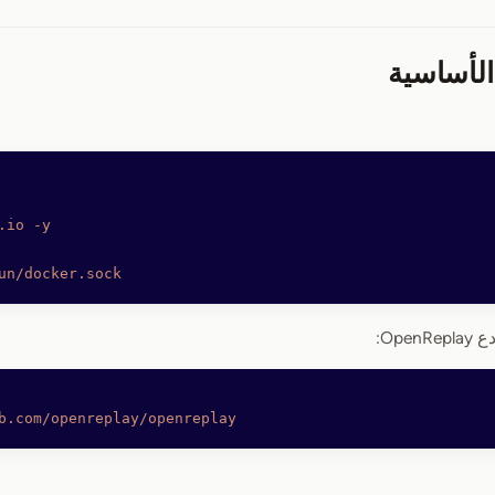
.io
 -y
un/docker.sock
Ope:
b.com/openreplay/openreplay