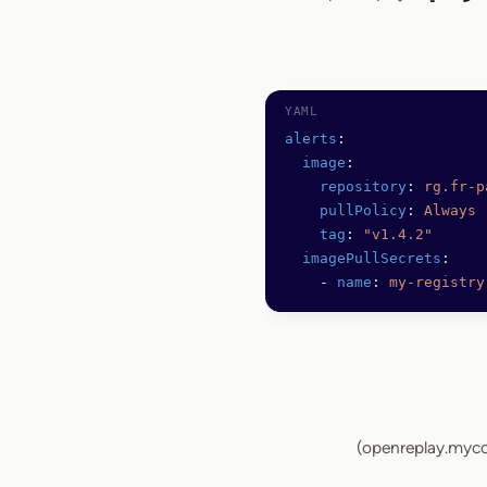
alerts
:
  image
:
    repository
: 
rg.fr-p
    pullPolicy
: 
Always
    tag
: 
"v1.4.2"
  imagePullSecrets
: 
    - 
name
: 
my-registry