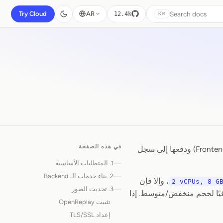
Search docs
Try Cloud
AR
12.4k
⌘K
في هذه الصفحة
يمكن نشر OpenReplay من الكود المصدري. يجب بناء مكوناته الرئيسية (Backend وAPI وFrontend) ودفعها إلى سجل
1. المتطلبات الأساسية
2. بناء خدمات الـ Backend
، وإلا فإن
2 vCPUs, 8 G
3. تحديث الصور
 ينبغي أن يكون هذا كافيًا لحجم منخفض/متوسط. إذا
تثبيت OpenReplay
إعداد TLS/SSL