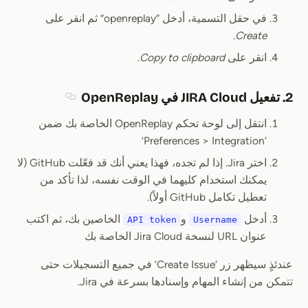
في حقل التسمية، أدخل “openreplay” ثم انقر على
.
Create
انقر على
Copy to clipboard
.
2. تفعيل JIRA Cloud في OpenReplay
Section titled 2. تفعيل JIRA Cloud في penReplay
انتقل إلى لوحة تحكم OpenReplay الخاصة بك ضمن
‘Preferences > Integration’
اختر Jira. إذا لم تجده، فهذا يعني أنك قد فعّلت GitHub (لا
يمكنك استخدام كليهما في الوقت نفسه، لذا تأكد من
تعطيل تكامل GitHub أولاً).
أدخل
و
الخاصين بك، ثم اكتب
API token
Username
عنوان URL لنسخة Jira Cloud الخاصة بك
عندئذٍ سيظهر زر ‘Create Issue’ في جميع التسجيلات حتى
تتمكن من إنشاء المهام وإسنادها بسرعة في Jira.