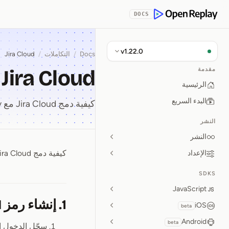
Skip to Con
DOCS
OpenReplay
v1.22.0
Docs
/
التكاملات
/
Jira Cloud
Jira Cloud
مقدمة
الرئيسية
البدء السريع
كيفية دمج Jira Cloud مع OpenReplay.
النشر
النشر
كيفية دمج Jira Cloud مع OpenReplay.
الإعداد
ira Cloud
SDKS
JavaScript
1. إنشاء رمز API جديد
iOS
beta
Android
beta
سجّل الدخول 