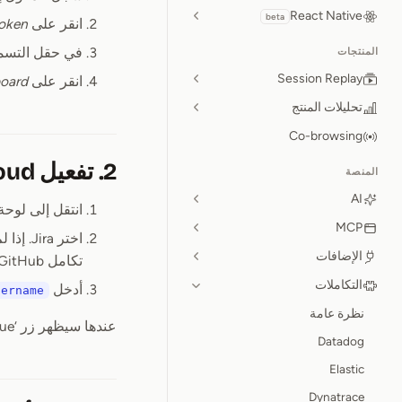
React Native
beta
انقر على
token
في حقل التسمية، أدخل “play
المنتجات
Session Replay
انقر على
board
تحليلات المنتج
Co-browsing
2. تفعيل JIRA Cloud في OpenReplay
المنصة
AI
انتقل إلى لوحة تحكم OpenReplay ضمن ‘ration
MCP
الإضافات
تكامل GitHub أولاً).
التكاملات
أدخل
sername
نظرة عامة
عندها سيظهر زر ‘Create Issue’ في جميع التسجيلات حتى تتمكن من إنشاء المهام وإسنادها في Jira بسرعة.
Datadog
Elastic
Dynatrace