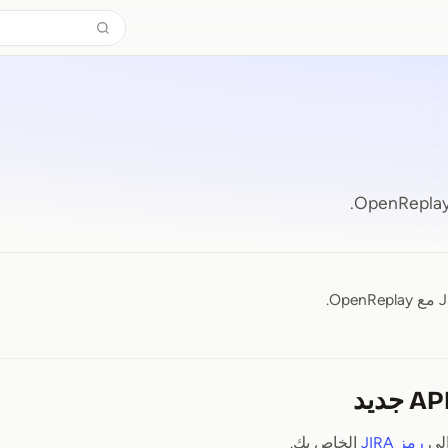
J
إلى
رمز JIRA
الخاص بك.