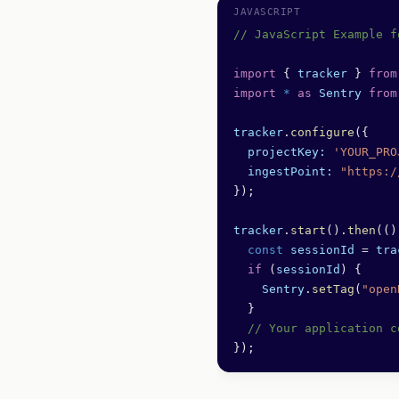
// JavaScript Example f
import
 { 
tracker
 } 
from
import
 *
 as
 Sentry
 from
tracker
.
configure
({
  projectKey:
 'YOUR_PRO
  ingestPoint:
 "https:/
});
tracker
.
start
().
then
(()
  const
 sessionId
 =
 tra
  if
 (
sessionId
) {
    Sentry
.
setTag
(
"open
  }
  // Your application c
});