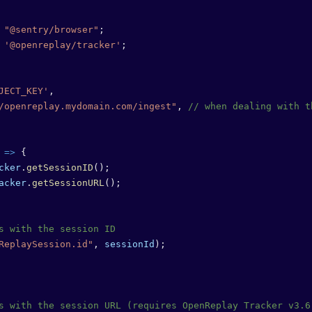
 "@sentry/browser"
;
 '@openreplay/tracker'
;
JECT_KEY'
,
/openreplay.mydomain.com/ingest"
, 
// when dealing with t
 
=>
 {
cker
.
getSessionID
();
acker
.
getSessionURL
();
s with the session ID
ReplaySession.id"
, 
sessionId
);
s with the session URL (requires OpenReplay Tracker v3.6