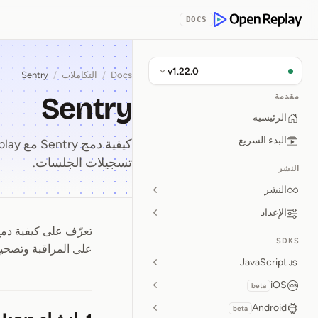
Skip to Con
DOCS
OpenReplay
v1.22.0
Docs
/
التكاملات
/
Sentry
Sentry
مقدمة
الرئيسية
البدء السريع
تسجيلات الجلسات.
النشر
النشر
الإعداد
تعرّف على كيفية دمج
Sentry
SDKS
على المراقبة وتصحيح
JavaScript
iOS
beta
Android
beta