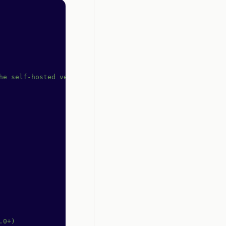
he self-hosted version of OpenReplay
.0+)