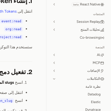
1. إنشاء Auth Token في Sentry
React Native
beta
انتقل إلى
th Tokens
المنتجات
event:read
Session Replay
org:read
تحليلات المنتج
roject:read
Co-browsing
ستستخدم هذا التوكن في الخطوة ا
المنصة
AI
MCP
2. تفعيل دمج Sentry في OpenReplay
الإضافات
التكاملات
انسخ
slugs المؤسسة
نظرة عامة
انتقل إلى صف
Datadog
انسخ
on_slug
Elastic
Dynatrace
قم بتكوين الدمج في ay