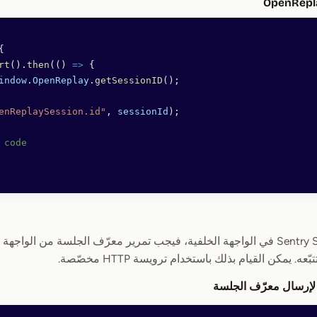
{
rt
().
then
(() 
=>
 {
indow
.
OpenReplay
.
getSessionID
();
enReplaySession.id"
, 
sessionId
);
 code
إذا كنت تستخدم Sentry SDK في الواجهة الخلفية، فيجب تمرير معرّف الجلسة من ال
يمكن القيام بذلك باستخدام ترويسة HTTP مخصّصة.
ة لإرسال معرّف الجلسة