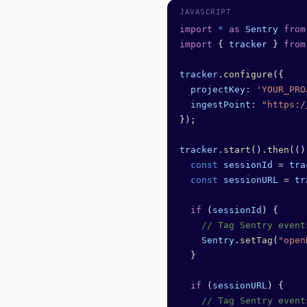
import
 *
 as
 Sentry
 from
import
 { 
tracker
 } 
from
tracker
.
configure
({
  projectKey:
 'YOUR_PRO
  ingestPoint:
 "https:/
});
tracker
.
start
().
then
(()
  const
 sessionId
 =
 tra
  const
 sessionURL
 =
 tr
  if
 (
sessionId
) {
    // Tag Sentry event
    Sentry
.
setTag
(
"open
  }
  if
 (
sessionURL
) {
    // Tag Sentry event