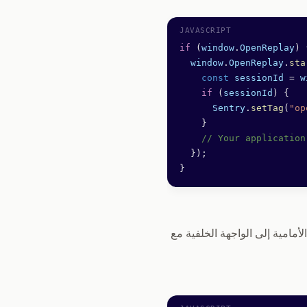
if
 (
window
.
OpenReplay
) 
  window
.
OpenReplay
.
sta
    const
 sessionId
 =
 w
    if
 (
sessionId
) {
      Sentry
.
setTag
(
"op
    }
    // Your application
  });
}
واجهة الأمامية إلى الواجهة الخلفية مع