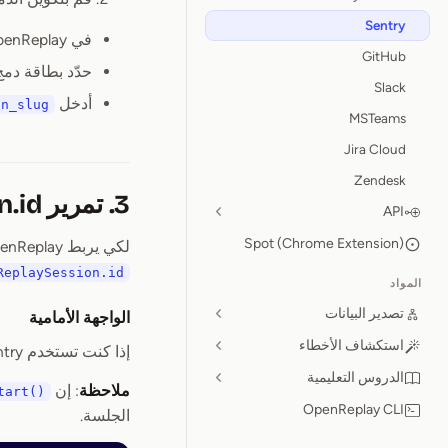
Sentry
في OpenReplay، انتقل إلى
GitHub
حدّد بطاقة دمج entry
Slack
أدخل
on_slug
MSTeams
Jira Cloud
Zendesk
3. تمرير openReplaySession.id
API
Spot (Chrome Extension)
لكي يربط OpenReplay حدث Sentry بجلسة المستخدم المسجّلة، يجب وسم الحدث بمعرّف جلسة فريد، وهو
ReplaySession.id
المواد
تصدير البيانات
الواجهة الأمامية
استكشاف الأخطاء
إذا كنت تستخدم Sentry في تطبيق الواجهة الأمامية الخاص بك، يمكنك اتباع المثال أدناه.
الدروس التعليمية
ملاحظة
: إن
tart()
OpenReplay CLI
الجلسة.