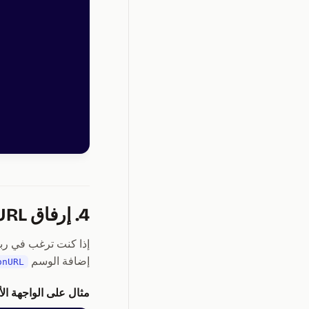
4. إرفاق openReplaySessionURL (اختياري لكنه مفيد)
إضافة الوسم
onURL
مثال على الواجهة الأ