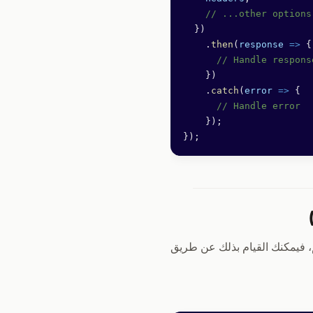
    // ...other options
  })
    .
then
(
response
 =>
 {
      // Handle respons
    })
    .
catch
(
error
 =>
 {
      // Handle error
    });
});
اص بتسجيل OpenReplay مع Sentry وعرضه كوسم، فيمكنك القيام بذلك عن طريق