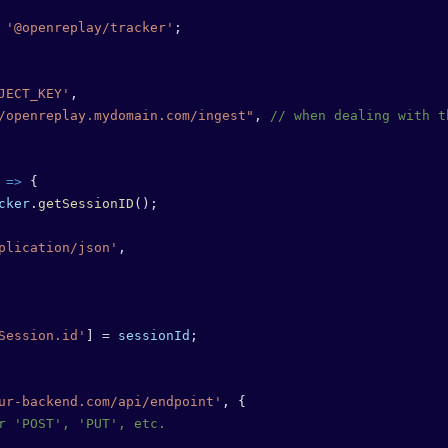
 '@openreplay/tracker'
;
JECT_KEY'
,
/openreplay.mydomain.com/ingest"
, 
// when dealing with t
 
=>
 {
cker
.
getSessionID
();
plication/json'
,
Session.id'
] 
=
 sessionId
;
ur-backend.com/api/endpoint'
, {
r 'POST', 'PUT', etc.