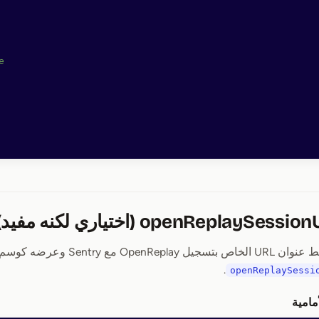
e
إذا كنت ترغب في ربط عنوان URL الخ
.
openReplaySessi
مامية