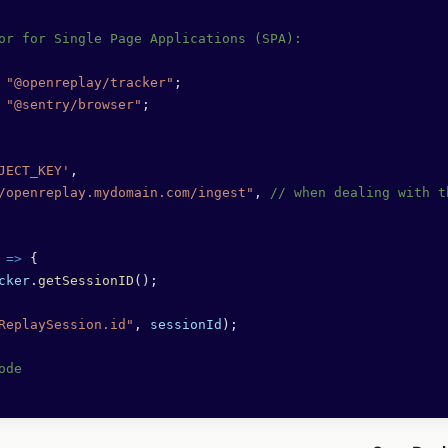
or for Single Page Applications (SPA):
 "@openreplay/tracker"
;
 "@sentry/browser"
;
JECT_KEY'
,
/openreplay.mydomain.com/ingest"
, 
// when dealing with t
 
=>
 {
cker
.
getSessionID
();
ReplaySession.id"
, 
sessionId
);
ode