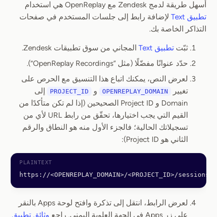
أسهل طريقة لدمج Zendesk مع OpenReplay هي استخدام
تطبيق Text
لإضافة رابط إلى جلسات المستخدم في صفحات
التذاكر الخاصة بك.
ثبّت
تطبيق Text
المجاني من سوق تطبيقات Zendesk.
حدّد عنوانًا مفضّلًا (مثل “OpenReplay Recordings”).
لعرض النص، يمكنك اتباع هذا التنسيق مع الحرص على
تغيير
و
إلى
PROJECT_ID
OPENREPLAY_DOMAIN
Domain و Project ID الصحيحين (إذا لم تكن متأكدًا من
القيم التي يجب اختيارها، تحقّق من رابط URL لأي من
تسجيلاتك الحالية؛ فالجزء الأول منه هو النطاق والرقم
الثاني هو Project ID):
https://<OPENREPLAY_DOMAIN>/<PROJECT_ID>/sessions?u
لعرض الرابط، انتقل إلى تذكرة وافتح لوحة Apps بالنقر
على زر Apps في الجهة العلوية اليمنى. راجع
وثائق تطبيق