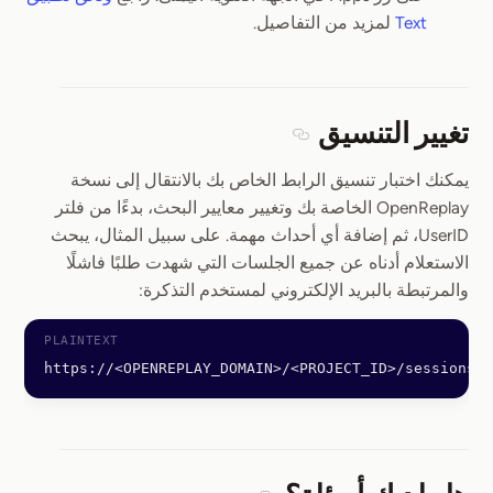
Text
لمزيد من التفاصيل.
تغيير التنسيق
Section titled تغيير التنسيق
يمكنك اختبار تنسيق الرابط الخاص بك بالانتقال إلى نسخة
OpenReplay الخاصة بك وتغيير معايير البحث، بدءًا من فلتر
UserID، ثم إضافة أي أحداث مهمة. على سبيل المثال، يبحث
الاستعلام أدناه عن جميع الجلسات التي شهدت طلبًا فاشلًا
والمرتبطة بالبريد الإلكتروني لمستخدم التذكرة:
https://<OPENREPLAY_DOMAIN>/<PROJECT_ID>/sessions?u