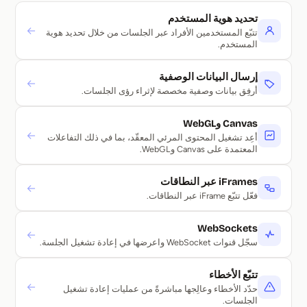
تحديد هوية المستخدم
→
تتبّع المستخدمين الأفراد عبر الجلسات من خلال تحديد هوية
المستخدم.
إرسال البيانات الوصفية
→
أرفِق بيانات وصفية مخصصة لإثراء رؤى الجلسات.
Canvas وWebGL
→
أعِد تشغيل المحتوى المرئي المعقّد، بما في ذلك التفاعلات
المعتمدة على Canvas وWebGL.
iFrames عبر النطاقات
→
فعّل تتبّع iFrame عبر النطاقات.
WebSockets
→
سجّل قنوات WebSocket واعرضها في إعادة تشغيل الجلسة.
تتبّع الأخطاء
→
حدّد الأخطاء وعالِجها مباشرةً من عمليات إعادة تشغيل
الجلسات.