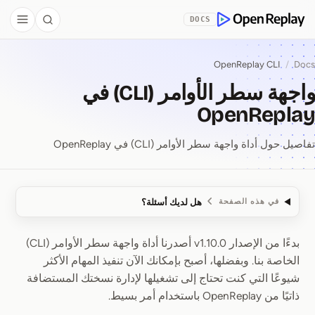
Skip to Co
DOCS
debar
Search
OpenReplay
OpenReplay CLI
/
Docs
واجهة سطر الأوامر (CLI) في
OpenReplay
تفاصيل حول أداة واجهة سطر الأوامر (CLI) في OpenReplay
هل لديك أسئلة؟
في هذه الصفحة
بدءًا من الإصدار v1.10.0 أصدرنا أداة واجهة سطر الأوامر (CLI)
واجهة سطر الأوامر (CLI) في OpenReplay
الخاصة بنا. وبفضلها، أصبح بإمكانك الآن تنفيذ المهام الأكثر
شيوعًا التي كنت تحتاج إلى تشغيلها لإدارة نسختك المستضافة
ذاتيًا من OpenReplay باستخدام أمر بسيط.