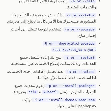
: سيعرض هذا الأمر قائمة الأوامر
-h or --help
والخدمات المتاحة.
: إذا كنت تريد معرفة حالة الخدمات
-s or --status
المنشورة، فسيخبرك هذا الأمر بكل ما تحتاج إلى معرفته.
: يُستخدم لترقية تثبيتك إلى أحدث
-u or --upgrade
إصدار متاح.
-U or --deprecated-upgrade
/path/to/old_vars.yaml
: يتيح لك إعادة تشغيل جميع
-r or --restart
الخدمات. وبذلك يمكنك إصلاح الخدمات غير المستجيبة.
: يعيد تحميل إعدادات إحدى الخدمات،
-R or --Reload
لذا استخدمه فقط عندما تغيّر شيئًا ما.
: يقوم بتحديث جميع
-p or --install-packages
التبعيات الخارجية (مثل
و
وغيرها).
helm
kubectl
: يثبّت
-i or --install domain.name.com
OpenReplay على الجهاز.