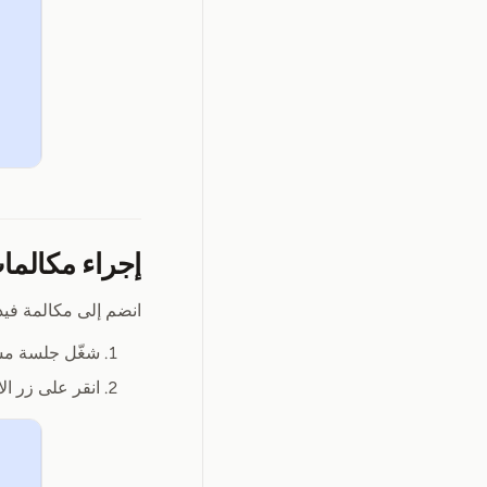
إجراء مكالما
انضم إلى مكالمة فيدي
شغّل جلسة م
انقر على زر ال