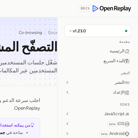
Skip to Con
DOCS
OpenReplay
v1.23.0
Co-browsing
/
Docs
التصفّح المشترك (ng
مقدمة
الرئيسية
البدء السريع
شغّل جلسات المستخدمين ا
المستخدمين عبر المكالمات
النشر
النشر
الإعداد
اجلب سرعة الدعم وال
التصفّح المشترك (
SDKS
OpenReplay.
JavaScript
iOS
beta
من يمكنه استخدام
متاحة في
جمي
Android
beta