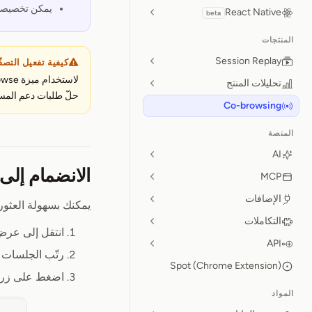
يمكن تخصيصها 
React Native
beta
المنتجات
Session Replay
كيفية تفعيل التص
لاستخدام ميزة Cobrowse، أضف
تحليلات المنتج
حلّ طلبات دعم المس
Co-browsing
المنصة
AI
الانضمام إل
MCP
الإضافات
يمكنك بسهولة العثو
التكاملات
انتقل إلى عرض obrowse
API
رتّب الجلسات 
Spot (Chrome Extension)
اضغط على زر 
المواد