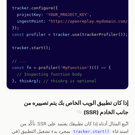
tracker
.
configure
({
  projectKey:
 'YOUR_PROJECT_KEY'
,
  ingestPoint:
 "https://openreplay.mydomain.com/ing
});
const
 profiler
 =
 tracker
.
use
(
trackerProfiler
());
tracker
.
start
();
// ...
const
 fn
 =
 profiler
(
'MyFunction'
)(() 
=>
 {
  // Inspecting function body
}, 
thisArg
); 
// thisArg is optional
إذا كان تطبيق الويب الخاص بك يتم تصييره من
جانب الخادم (SSR)
Section titled إذا كان تطبيق الويب الخاص بك يتم تصييره من جانب الخادم (SSR)
اتّبع المثال أدناه إذا كان تطبيقك يعتمد على SSR. تأكّد من
استدعاء
بمجرد بدء تشغيل التطبيق (في
tracker.start()