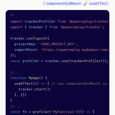
أو
).
componentDidMount
useEffect
import
 trackerProfiler
 from
 '@openreplay/tracker-pr
import
 { 
tracker
 } 
from
 '@openreplay/tracker'
;
tracker
.
configure
({
  projectKey:
 'YOUR_PROJECT_KEY'
,
  ingestPoint:
 "https://openreplay.mydomain.com/ing
});
const
 profiler
 =
 tracker
.
use
(
trackerProfiler
());
//...
function
 MyApp
() {
  useEffect
(() 
=>
 { 
// use componentDidMount in cas
    tracker
.
start
();
  }, [])
}
//...
const
 fn
 =
 profiler
(
'MyFunction'
)(() 
=>
 {