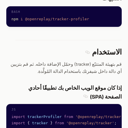
Section titled التثبيت
npm
 i
 @openreplay/tracker-profiler
الاستخدام
Section titled الاستخدام
قم بتهيئة المتتبّع (tracker) وحمّل الإضافة داخله. ثم قم بتزيين
أي دالة داخل شيفرتك باستخدام الدالة المُولَّدة.
إذا كان موقع الويب الخاص بك تطبيقًا أحادي
الصفحة (SPA)
Section titled إذا كان موقع الويب الخاص بك تطبيقًا أحادي الصفحة (SPA)
import
 trackerProfiler
 from
 '@openreplay/tracker-pr
import
 { 
tracker
 } 
from
 '@openreplay/tracker'
;