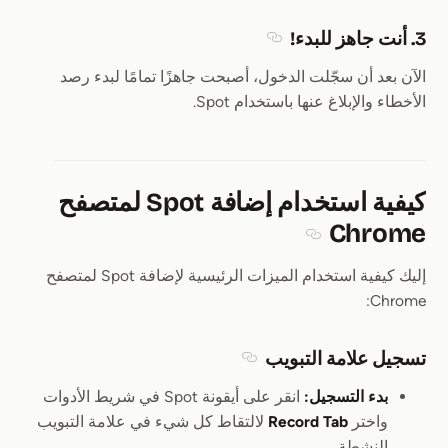
3. أنت جاهز للبدء!
Section titled 3. أنت جاهز للبدء!
الآن بعد أن سجّلت الدخول، أصبحت جاهزًا تمامًا لبدء رصد
الأخطاء والإبلاغ عنها باستخدام Spot.
كيفية استخدام إضافة Spot لمتصفح
Chrome
Section titled كيفية استخدام إضافة Spot لمتصفح Chrome
إليك كيفية استخدام الميزات الرئيسية لإضافة Spot لمتصفح
Chrome:
تسجيل علامة التبويب
Section titled تسجيل علامة التبويب
بدء التسجيل:
انقر على أيقونة Spot في شريط الأدوات
واختر
Record Tab
لالتقاط كل شيء في علامة التبويب
النشطة.