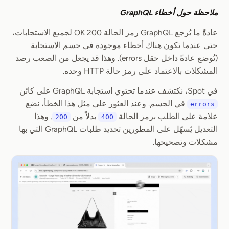
ملاحظة حول أخطاء GraphQL
عادةً ما يُرجع GraphQL رمز الحالة 200 OK لجميع الاستجابات،
حتى عندما تكون هناك أخطاء موجودة في جسم الاستجابة
(تُوضع عادةً داخل حقل errors). وهذا قد يجعل من الصعب رصد
المشكلات بالاعتماد على رمز حالة HTTP وحده.
في Spot، نكتشف عندما تحتوي استجابة GraphQL على كائن
في الجسم. وعند العثور على مثل هذا الخطأ، نضع
errors
علامة على الطلب برمز الحالة
بدلاً من
. وهذا
200
400
التعديل يُسهّل على المطورين تحديد طلبات GraphQL التي بها
مشكلات وتصحيحها.