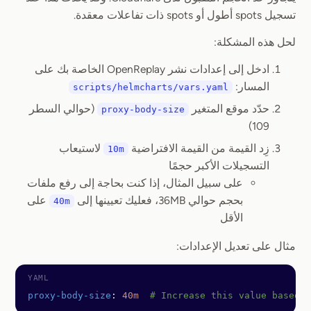
تسجيل spots أطول أو spots ذات تفاعلات معقدة.
لحل هذه المشكلة:
ادخل إلى إعدادات نشر OpenReplay الخاصة بك على
المسار:
scripts/helmcharts/vars.yaml
حدّد موقع المتغير
(حوالي السطر
proxy-body-size
109)
زِد القيمة من القيمة الافتراضية
لاستيعاب
10m
التسجيلات الأكبر حجمًا
على سبيل المثال، إذا كنت بحاجة إلى رفع ملفات
بحجم حوالي 36MB، فعليك تعيينها إلى
على
40m
الأقل
مثال على تعديل الإعدادات:
proxy-body-size
: 
40m
  # Increase this value based 