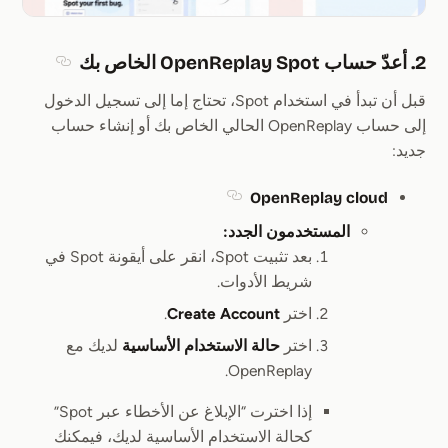
2. أعدّ حساب OpenReplay Spot الخاص بك
Section titled 2. أعدّ حساب Spot
قبل أن تبدأ في استخدام Spot، تحتاج إما إلى تسجيل الدخول
إلى حساب OpenReplay الحالي الخاص بك أو إنشاء حساب
جديد:
OpenReplay cloud
Section titled OpenReplay cloud
المستخدمون الجدد:
بعد تثبيت Spot، انقر على أيقونة Spot في
شريط الأدوات.
اختر
Create Account
.
اختر
حالة الاستخدام الأساسية
لديك مع
OpenReplay.
إذا اخترت “الإبلاغ عن الأخطاء عبر Spot”
كحالة الاستخدام الأساسية لديك، فيمكنك