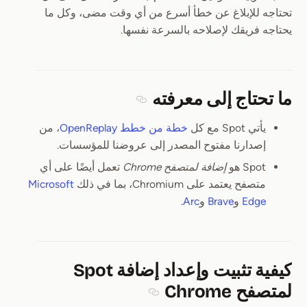
تحتاجه للإبلاغ عن خطأ أسرع من أي وقت مضى، وكل ما
يحتاجه فريقك لإصلاحه بالسرعة نفسها.
ما تحتاج إلى معرفته
Section titled ما تحتاج إلى معرفته
يأتي Spot مع كل
خطة من خطط OpenReplay
، من
إصدارنا مفتوح المصدر إلى عروضنا للمؤسسات.
Spot هو
إضافة لمتصفح Chrome
تعمل أيضًا على أي
متصفح يعتمد على Chromium، بما في ذلك
Microsoft
Edge
و
Brave
و
Arc
.
كيفية تثبيت وإعداد إضافة Spot
لمتصفح Chrome
Section titled كيفية تثبيت وإعداد إضافة Spot لمتصفح Chrome