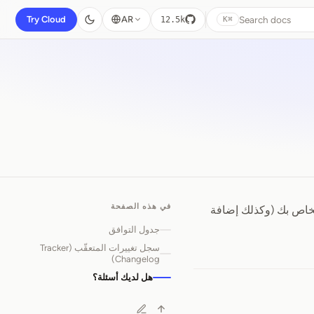
Search docs
Try Cloud
AR
12.5k
⌘K
في هذه الصفحة
ة OpenReplay الخاصة بك، من الضروري التأكّد من أن المتعقّب (tracker) الخاص بك (وكذلك إضافة
جدول التوافق
سجل تغييرات المتعقّب (Tracker
Changelog)
هل لديك أسئلة؟