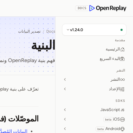
Skip to Con
DOCS
OpenReplay
v1.24.0
Docs
/
تصدير البيانات
البنية
مقدمة
الرئيسية
البدء السريع
فهم بنية OpenReplay ونموذج البيانات والحزمة التقنية.
النشر
النشر
تعرّف على بنية OpenReplay ونموذج البيانات والحزمة التقنية.
الإعداد
البنية
SDKS
JavaScript
الموصّلات (في الإصدار ion
iOS
beta
Android
beta
البيانات المُصدَّ