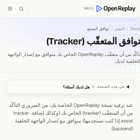
Skip to Co
DOCS
debar
Search
OpenReplay
Docs
/
النشر
/
توافق المتتبع
توافق المتعقّب (Tracker)
تأكّد من أن متعقّب OpenReplay الخاص بك متوافق مع إصدار الواجهة
الخلفية لديك.
هل لديك أسئلة؟
في هذه الصفحة
عند ترقية نسخة OpenReplay الخاصة بك، من الضروري التأكّد
توافق المتعقّب (Tracker)
من أن المتعقّب (tracker) الخاص بك (وكذلك إضافة tracker-
assist إذا كنت تستخدمها) متوافق مع إصدار الواجهة الخلفية
(backend).