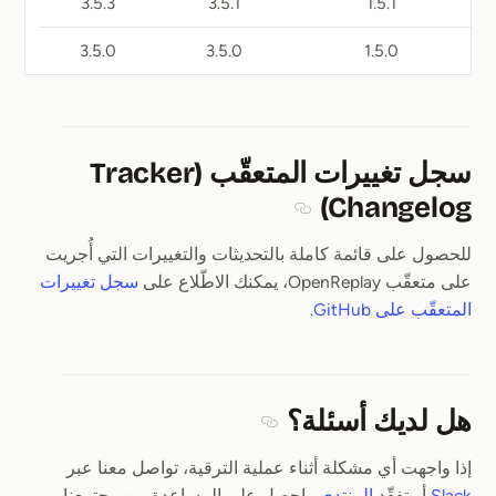
3.5.3
3.5.1
1.5.1
3.5.0
3.5.0
1.5.0
سجل تغييرات المتعقّب (Tracker
Changelog)
Section titled سجل تغييرات المتعقّب (Tracker Changelog)
للحصول على قائمة كاملة بالتحديثات والتغييرات التي أُجريت
على متعقّب OpenReplay، يمكنك الاطّلاع على
سجل تغييرات
المتعقّب على GitHub
.
هل لديك أسئلة؟
Section titled هل لديك أسئلة؟
إذا واجهت أي مشكلة أثناء عملية الترقية، تواصل معنا عبر
Slack
أو تفقّد
المنتدى
واحصل على المساعدة من مجتمعنا.