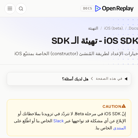
Skip to Co
DOCS
debar
Search
OpenReplay
Docs
/
iOS (beta)
/
التهيئة
iOS SDK - تهيئة الـ SDK
خيارات الإعداد لطريقة المُنشئ (constructor) الخاصة بمتتبّع iOS
هل لديك أسئلة؟
في هذه الصفحة
iOS SDK ⁠-⁠ تهيئة الـ SDK
CAUTION
إنّ iOS SDK في مرحلة Beta. لا تتردّد في تزويدنا بملاحظاتك أو
الإبلاغ عن أي مشكلة قد تواجهها عبر
Slack
الخاص بنا أو اطّلع على
المنتدى
الخاص بنا.