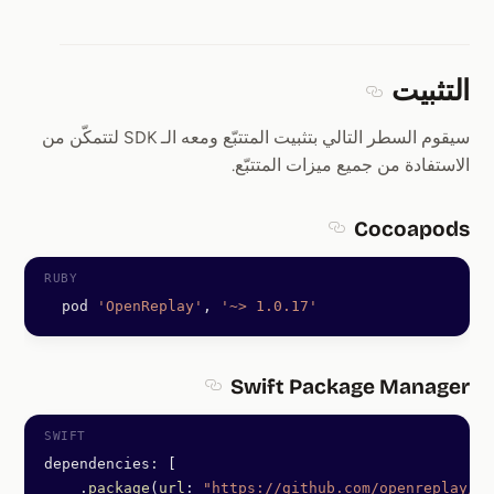
التثبيت
Section titled التثبيت
سيقوم السطر التالي بتثبيت المتتبّع ومعه الـ SDK لتتمكّن من
الاستفادة من جميع ميزات المتتبّع.
Cocoapods
Section titled Cocoapods
  pod 
'OpenReplay'
, 
'~> 1.0.17'
Swift Package Manager
itled Swift Package Manager
dependencies
:
 [
    .
package
(
url
: 
"https://github.com/openreplay/io