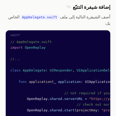
إضافة شيفرة التتبّع
Section titled إضافة شيفرة التتبّع
أضف الشيفرة التالية إلى ملف
الخاص
AppDelegate.swift
بك:
// AppDelegate.swift
import
 OpenReplay
//...
class
 AppDelegate
: 
UIResponder
, 
UIApplicationDelega
    func
 application
(
_
 application
: UIApplication, 
			  // not required if you'
        OpenReplay.
shared
.
serverURL
 =
 "https://your
				// check out our
        OpenReplay.
shared
.
start
(
projectKey
: 
"projec