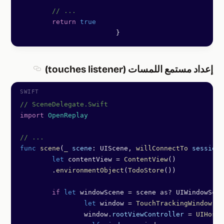
        // ...
        return
 true
			}
إعداد مستمع اللمسات (touches listener)
Section titled إعداد مستمع اللمسات (istener
// SceneDelegate.Swift
import
 OpenReplay
// ...
func
 scene
(
_
 scene
: UIScene, 
willConnectTo
 session
:
	let
 contentView 
=
 ContentView
()
	.
environmentObject
(
TodoStore
())
	if
 let
 windowScene 
=
 scene 
as?
 UIWindowScen
		let
 window 
=
 TouchTrackingWindow
(
wi
		window.
rootViewController
 =
 UIHosti