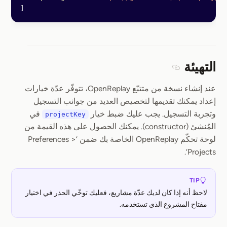
]
التهيئة
Section titled التهيئة
عند إنشاء نسخة من متتبّع OpenReplay، تتوفّر عدّة خيارات
إعداد يمكنك تقديمها لتخصيص العديد من جوانب التسجيل
وتجربة التسجيل. يجب عليك ضبط خيار
في
projectKey
المُنشئ (constructor). يمكنك الحصول على هذه القيمة من
لوحة تحكّم OpenReplay الخاصة بك ضمن ‘Preferences >
Projects’.
TIP
لاحظ أنه إذا كان لديك عدّة مشاريع، فعليك توخّي الحذر في اختيار
مفتاح المشروع الذي تستخدمه.