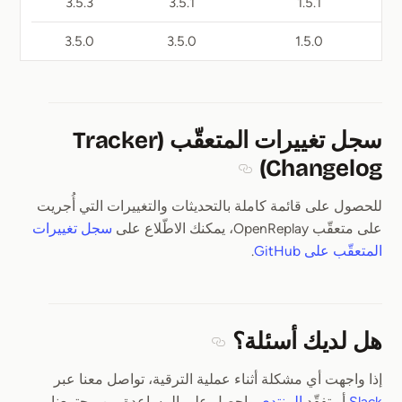
3.5.3
3.5.1
1.5.1
3.5.0
3.5.0
1.5.0
سجل تغييرات المتعقّب (Tracker
Changelog)
Section titled سجل تغييرات المتعقّب (Tracker Changelog)
للحصول على قائمة كاملة بالتحديثات والتغييرات التي أُجريت
على متعقّب OpenReplay، يمكنك الاطّلاع على
سجل تغييرات
المتعقّب على GitHub
.
هل لديك أسئلة؟
Section titled هل لديك أسئلة؟
إذا واجهت أي مشكلة أثناء عملية الترقية، تواصل معنا عبر
Slack
أو تفقّد
المنتدى
واحصل على المساعدة من مجتمعنا.