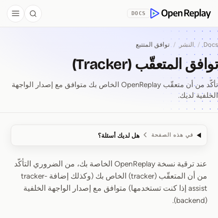
Skip to Co
DOCS
debar
Search
OpenReplay
Docs
/
النشر
/
توافق المتتبع
توافق المتعقّب (Tracker)
تأكّد من أن متعقّب OpenReplay الخاص بك متوافق مع إصدار الواجهة
الخلفية لديك.
هل لديك أسئلة؟
في هذه الصفحة
عند ترقية نسخة OpenReplay الخاصة بك، من الضروري التأكّد
توافق المتعقّب (Tracker)
من أن المتعقّب (tracker) الخاص بك (وكذلك إضافة tracker-
assist إذا كنت تستخدمها) متوافق مع إصدار الواجهة الخلفية
(backend).