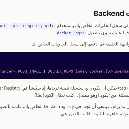
لى سجل الحاويات الخاص بك باستخدام
ker login <registry_url>
.
docker login
لواجهة الخلفية ثم ادفعها إلى سجل الحاويات الخاص بك:
numbe
r
>
 PUSH_IMAGE=
1
 DOCKER_REPO=index.docker.io/
<
userna
عيّنة من الكود (وهو مفيد إذا كنت تعدّل الكود أيضًا).
يك، جاهزة للتثبيت. قائمة الصور هي: