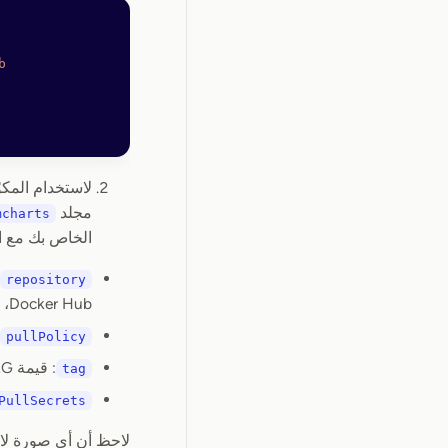
b
لاستخدام المكو
مجلد
mcharts
الخاص بك مع ال
repository
Docker Hub، فاستخدم بدلًا من ذلك صيغة
pullPolicy
: قيمة IMAGE_TAG المستخدمة عند بناء Backend وAPI
tag
PullSecrets
لاحظ أن أي صورة لا 