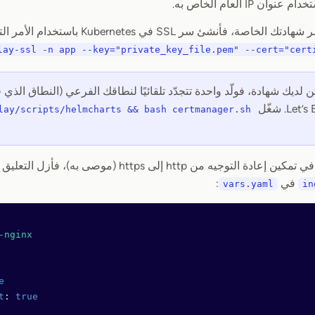
ن IP العام الخاص به.
صة، فأنشئ سر SSL في Kubernetes باستخدام الأمر التالي:
lay-ssl -n app --key="private_key_file.pem" --cert="cert
ن لديك شهادة، فولّد واحدة تتجدّد تلقائيًا لنطاقك الفرعي (النطاق الذي قد
lay/scripts/helmcharts && bash certmanager.sh
 من http إلى https (موصى به)، فأزل التعليق عن الكتلة التالية، ضمن قسم
في
:
vars.yaml
in
-nginx
e
t
: 
true