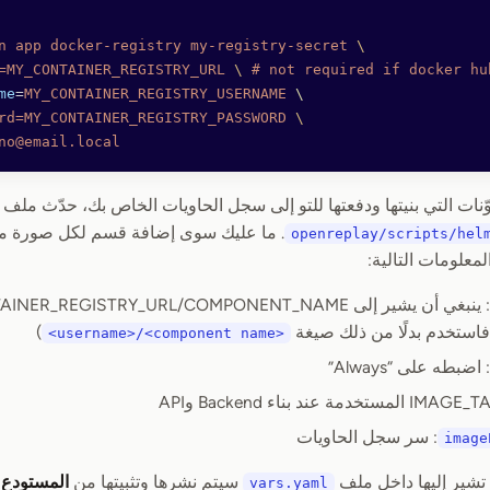
n
 app
 docker-registry
 my-registry-secret
 \
=MY_CONTAINER_REGISTRY_URL
 \ 
#
 not
 required
 if
 docker
 hu
me
=
MY_CONTAINER_REGISTRY_USERNAME
 \
rd=MY_CONTAINER_REGISTRY_PASSWORD
 \
no@email.local
ّنات التي بنيتها ودفعتها للتو إلى سجل الحاويات الخاص بك، حدّث ملف
openreplay/scripts/hel
معلومات التالية:
)
<username>/<component name>
: اضبطه على “Always”
: سر سجل الحاويات
image
تشير إليها داخل ملف
سيتم نشرها وتثبيتها من
المستودع
vars.yaml