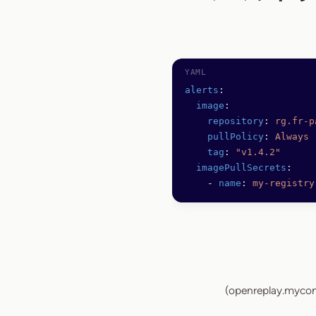
alerts
:
  image
:
    repository
: 
rg.fr-p
    pullPolicy
: 
Always
    tag
: 
"v1.4.2"
  imagePullSecrets
: 
    - 
name
: 
my-registry