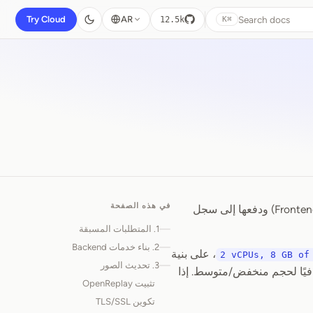
Search docs
Try Cloud
AR
12.5k
⌘K
في هذه الصفحة
يمكن نشر OpenReplay من الكود المصدري. يجب بناء مكوّناته الرئيسية (Backend وAPI وFrontend) ودفعها إلى سجل
1. المتطلبات المسبقة
2. بناء خدمات Backend
، على بنية
2 vCPUs, 8 GB of
3. تحديث الصور
طة. ينبغي أن يكون هذا كافيًا لحجم منخفض/متوسط. إذا
تثبيت OpenReplay
تكوين TLS/SSL