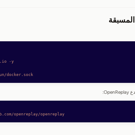
.io
 -y
un/docker.sock
Ope:
b.com/openreplay/openreplay