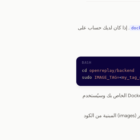
. إذا كان لديك حساب على
doc
cd
 openreplay/backend
sudo
 IMAGE_TAG=
<
my_tag_
أن اسم الوسم (tag) يمكن أن يكون أي سلسلة نصية تريدها، إذ سيُنشأ في Docker Registry الخاص بك وسيُستخدم
إذا سار كل شيء على ما يرام، فينبغي أن تجد، في Docker registry الخاص بك، قائمة بالصور (images) المبنية من الكود