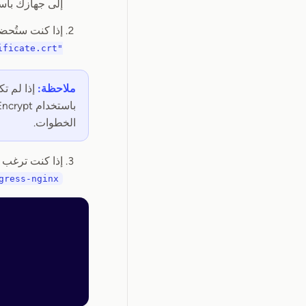
إلى جهازك باستخدام عنوا
إذا كنت ستُحضر شهادتك الخا
ificate.crt"
ملاحظة:
إذا لم تك
باستخدام Let’s Encrypt. شغّل
الخطوات.
إذا كنت ترغب في تمكين إعادة التوجيه
gress-nginx