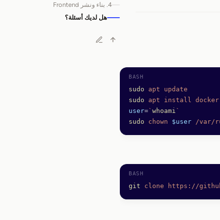
4. بناء ونشر Frontend
هل لديك أسئلة؟
sudo
 apt
 update
sudo
 apt
 install
 docker
user
=
`
whoami
`
sudo
 chown
 $user
 /var/r
git
 clone
 https://githu