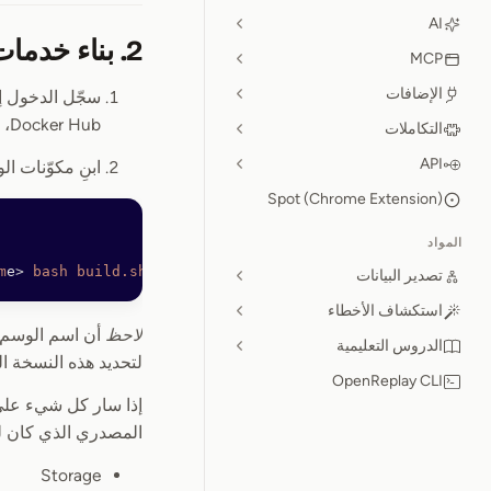
AI
2. بناء خدمات Backend
MCP
الإضافات
سجّل الدخول إ
Docker Hub، فما عليك سوى تشغيل
التكاملات
API
ابنِ مكوّنات ا
Spot (Chrome Extension)
المواد
m
e
>
 bash
 build.sh
تصدير البيانات
استكشاف الأخطاء
لاحظ
الدروس التعليمية
لتحديد هذه النسخة الم
OpenReplay CLI
المصدري الذي كان لد
Storage