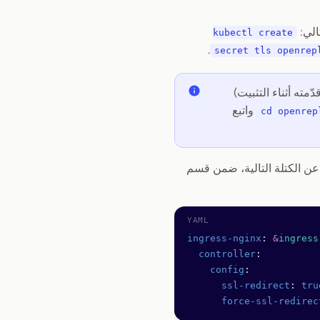
kubectl create
.
secret tls openrep
ّمته أثناء التثبيت)
واتبع
cd openrep
ingress-nginx
: 
&
ingress
  controller
:
    config
:
      ssl-redirect
: 
tru
      force-ssl-redirec