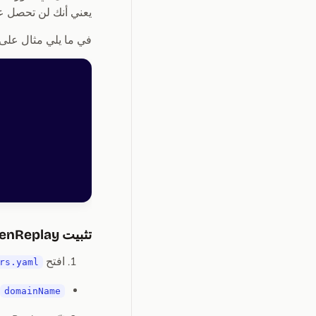
يعني أنك لن تحصل عل
في ما يلي مثال عل
تثبيت OpenReplay
افتح
rs.yaml
domainName