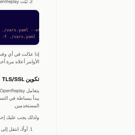
ثبّت OpenReplay:
 ./vars.yaml
 --atomic
 -f
 ./vars.yaml
 --atomic
الأوامر أعلاه مرة أخ
تكوين TLS/SSL
المستخدمين.
ولذلك يجب عليك إحضار (أو 
أولًا، انتقل إلى مزوّ