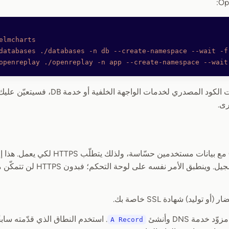
elmcharts
databases
 ./databases
 -n
 db
 --create-namespace
 --wait
 -f
openreplay
 ./openreplay
 -n
 app
 --create-namespace
 --wait
رى.
يبدأ ببساطة في التسجيل. وينطبق ا
توليد) شهادة SSL خاصة بك.
د خدمة DNS وأنشئ
. استخدم النطاق الذي قدّمته سابقً
A Record