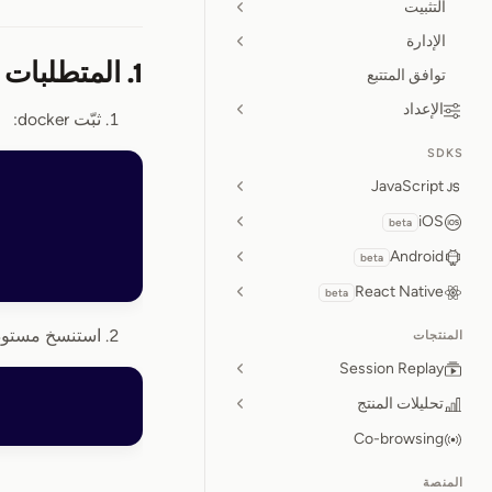
التثبيت
الإدارة
1. المتطلبات المسبقة
توافق المتتبع
الإعداد
ثبّت docker:
SDKS
JavaScript
iOS
beta
Android
beta
React Native
beta
استنسخ مستودع nReplay
المنتجات
Session Replay
تحليلات المنتج
Co-browsing
المنصة