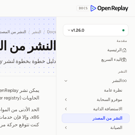
Skip to Con
DOCS
OpenReplay
v1.26.0
Docs
/
النشر
/
النشر من المصد
النشر من ا
مقدمة
الرئيسية
البدء السريع
دليل خطوة بخطوة لنشر OpenReplay من الكود المصدري.
النشر
النشر
نظرة عامة
النشر من 
الحاويات (container registry) الخاص بك قبل إجراء التثبيت.
موفرو السحابة
الاستضافة الذاتية
الحد الأدنى من المواصفات ل
النشر من المصدر
كنت تتوقع حركة مرور 
الصيانة