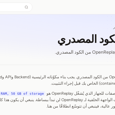
ر
لكود المصدري
الكود المصدري
لجهاز الذي يُشغّل OpenReplay هو
 RAM, 50 GB of storage
x86، وإلا فإن خدمات الواجهة الخلفية لـ OpenReplay لن تبدأ ببسا
عالية، فينبغي أن تتوسّع انطلاقًا من هنا.