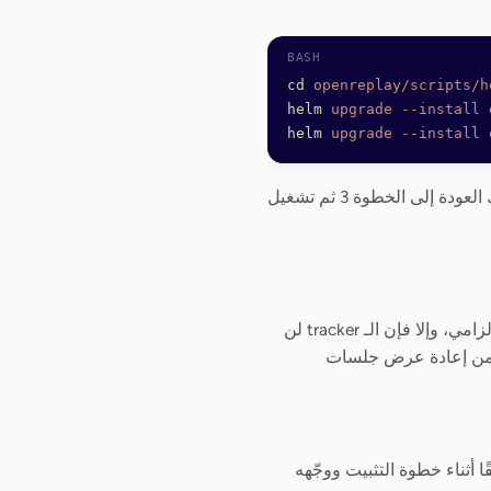
cd
 openreplay/scripts/h
helm
 upgrade
 --install
 
helm
 upgrade
 --install
 
إذا عدّلت في أي وقت الكود المصدري لخدمات الواجهة الخلفية أو خدمة DB، فسيتعيّن عليك العودة إلى الخطوة 3 ثم تشغيل
يتعامل OpenReplay مع بيانات مستخدمين حسّاسة، ولذلك يتطلّب HTTPS لكي يعمل. هذا إلزامي، وإلا فإن الـ tracker لن
لأمر نفسه على لوحة التحكم؛ فبدون HTTPS لن تتمكّن من إعادة عرض جلسات
ا أثناء خطوة التثبيت ووجّهه