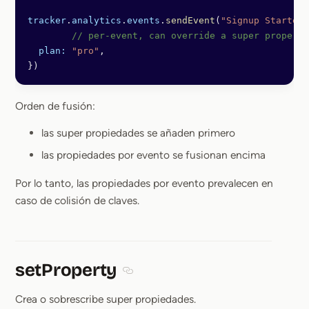
tracker
.
analytics
.
events
.
sendEvent
(
"Signup Started"
	// per-event, can override a super propert
  plan:
 "pro"
, 
})
Orden de fusión:
las super propiedades se añaden primero
las propiedades por evento se fusionan encima
Por lo tanto, las propiedades por evento prevalecen en
caso de colisión de claves.
setProperty
Section titled setProperty
Crea o sobrescribe super propiedades.