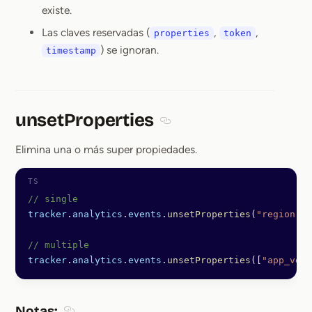
existe.
Las claves reservadas (
,
,
properties
token
) se ignoran.
timestamp
unsetProperties
Section titled unsetProperties
Elimina una o más super propiedades.
// single
tracker
.
analytics
.
events
.
unsetProperties
(
"region"
)
// multiple
tracker
.
analytics
.
events
.
unsetProperties
([
"app_vers
Notas: