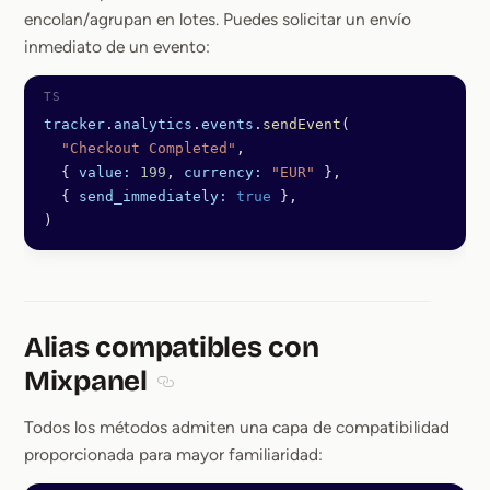
encolan/agrupan en lotes. Puedes solicitar un envío
inmediato de un evento:
tracker
.
analytics
.
events
.
sendEvent
(
  "Checkout Completed"
,
  { 
value:
 199
, 
currency:
 "EUR"
 },
  { 
send_immediately:
 true
 },
)
Alias compatibles con
Mixpanel
Section titled Alias compatibles con Mixpa
Todos los métodos admiten una capa de compatibilidad
proporcionada para mayor familiaridad: