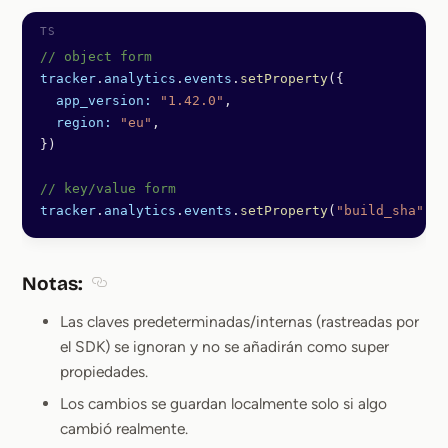
// object form
tracker
.
analytics
.
events
.
setProperty
({
  app_version:
 "1.42.0"
,
  region:
 "eu"
,
})
// key/value form
tracker
.
analytics
.
events
.
setProperty
(
"build_sha"
, 
"
Notas:
Section titled Notas:
Las claves predeterminadas/internas (rastreadas por
el SDK) se ignoran y no se añadirán como super
propiedades.
Los cambios se guardan localmente solo si algo
cambió realmente.