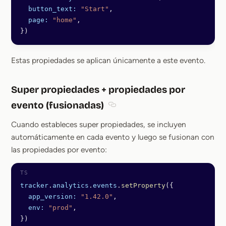
  button_text:
 "Start"
,
  page:
 "home"
,
})
Estas propiedades se aplican únicamente a este evento.
Super propiedades + propiedades por
evento (fusionadas)
Section titled Super propiedade
Cuando estableces super propiedades, se incluyen
automáticamente en cada evento y luego se fusionan con
las propiedades por evento:
tracker
.
analytics
.
events
.
setProperty
({
  app_version:
 "1.42.0"
,
  env:
 "prod"
,
})