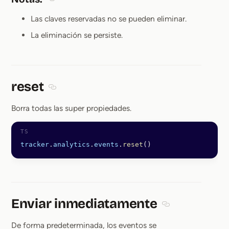
Section titled Notas:
Las claves reservadas no se pueden eliminar.
La eliminación se persiste.
reset
Section titled reset
Borra todas las super propiedades.
tracker
.
analytics
.
events
.
reset
()
Enviar inmediatamente
Section titled En
De forma predeterminada, los eventos se