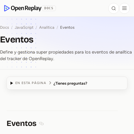
se al contenido
DOCS
Search
Togg
OpenReplay
Docs
/
JavaScript
/
Analítica
/
Eventos
Eventos
Define y gestiona super propiedades para los eventos de analítica
del tracker de OpenReplay.
¿Tienes preguntas?
EN ESTA PÁGINA
Eventos
Eventos
Section titled Eventos