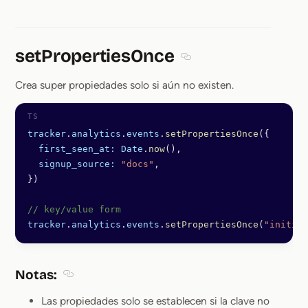
setPropertiesOnce
Section titled setPropert
Crea super propiedades solo si aún no existen.
tracker
.
analytics
.
events
.
setPropertiesOnce
({
  first_seen_at:
 Date
.
now
(),
  signup_source:
 "docs"
,
})
// key/value form
tracker
.
analytics
.
events
.
setPropertiesOnce
(
"initial
Notas:
Section titled Notas:
Las propiedades solo se establecen si la clave no