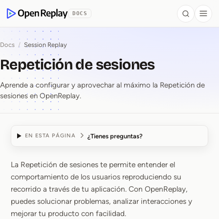
se al contenido
DOCS
Search
Togg
OpenReplay
Docs
/
Session Replay
Repetición de sesiones
Aprende a configurar y aprovechar al máximo la Repetición de
sesiones en OpenReplay.
¿Tienes preguntas?
EN ESTA PÁGINA
La Repetición de sesiones te permite entender el
Repetición de sesiones
comportamiento de los usuarios reproduciendo su
recorrido a través de tu aplicación. Con OpenReplay,
puedes solucionar problemas, analizar interacciones y
mejorar tu producto con facilidad.