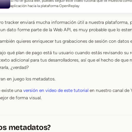
Si no te gusta leer, puedes seguir este video tutorial que te muestra cóm
aplicación hacia la plataforma OpenReplay
ro tracker enviará mucha información útil a nuestra plataforma, 
 un dato forme parte de la Web API, es muy probable que lo este
también quieres enriquecer tus grabaciones de sesión con datos e
o qué plan de pago está tu usuario cuando estás revisando su r
exto adicional para tus desarrolladores, así que el hecho de que 
arla, ¿verdad?
ran en juego los metadatos.
 existe una
versión en video de este tutorial
en nuestro canal de 
ejor de forma visual.
los metadatos?