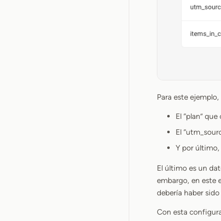
Para este ejemplo
El “plan” que
El “utm_sourc
Y por último, 
El último es un da
embargo, en este e
debería haber sido
Con esta configurac