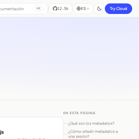
ocumentación
ES
Try Cloud
12.5k
⌘K
EN ESTA PÁGINA
ón con metadatos
¿Qué son los metadatos?
¿Cómo añadir metadatos a
js
una sesión?