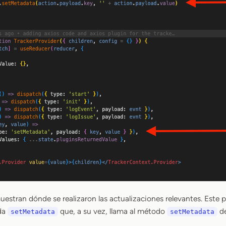
muestran dónde se realizaron las actualizaciones relevantes. Este
da
que, a su vez, llama al método
de
setMetadata
setMetadata