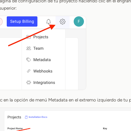
a página de configuración de tu proyecto haciendo clic en el engran
uperior:
lic en la opción de menú Metadata en el extremo izquierdo de tu p