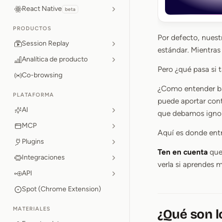
React Native
beta
PRODUCTOS
Por defecto, nuest
Session Replay
estándar. Mientras
Analítica de producto
Pero ¿qué pasa si 
Co-browsing
¿Como entender baj
PLATAFORMA
puede aportar cont
AI
que debamos ignor
MCP
Aquí es donde ent
Plugins
Ten en cuenta
que
Integraciones
verla si aprendes m
API
Spot (Chrome Extension)
MATERIALES
¿Qué son 