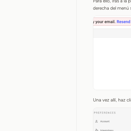
Para ello, irás a l
derecha del menú s
Una vez allí, haz c