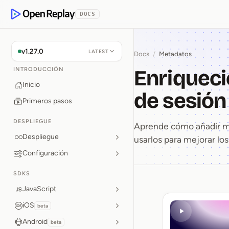
rse al contenido
DOCS
OpenReplay
v1.27.0
LATEST
Docs
/
Metadatos
Enriqueci
INTRODUCCIÓN
Inicio
de sesión
Primeros pasos
DESPLIEGUE
Aprende cómo añadir me
Despliegue
usarlos para mejorar los
Configuración
SDKS
JavaScript
Enriquec
iOS
beta
Android
beta