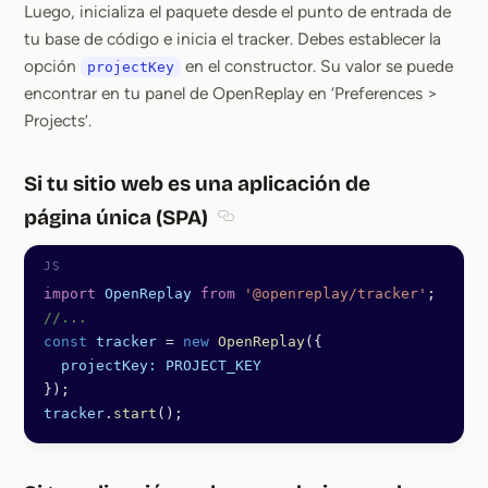
Luego, inicializa el paquete desde el punto de entrada de
tu base de código e inicia el tracker. Debes establecer la
opción
en el constructor. Su valor se puede
projectKey
encontrar en tu panel de OpenReplay en ‘Preferences >
Projects’.
Si tu sitio web es una aplicación de
página única (SPA)
Section titled Si tu sitio web es u
import
 OpenReplay
 from
 '@openreplay/tracker'
;
//...
const
 tracker
 =
 new
 OpenReplay
({
  projectKey:
 PROJECT_KEY
});
tracker
.
start
();