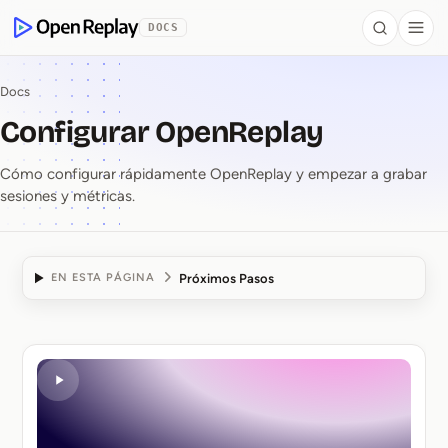
se al contenido
DOCS
Search
Togg
OpenReplay
Docs
Configurar OpenReplay
Cómo configurar rápidamente OpenReplay y empezar a grabar
sesiones y métricas.
Próximos Pasos
EN ESTA PÁGINA
Configurar OpenRepla