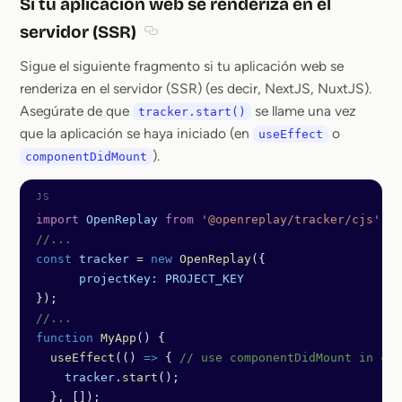
Si tu aplicación web se renderiza en el
servidor (SSR)
Section titled Si tu aplicación web se re
Sigue el siguiente fragmento si tu aplicación web se
renderiza en el servidor (SSR) (es decir, NextJS, NuxtJS).
Asegúrate de que
se llame una vez
tracker.start()
que la aplicación se haya iniciado (en
o
useEffect
).
componentDidMount
import
 OpenReplay
 from
 '@openreplay/tracker/cjs'
;
//...
const
 tracker
 =
 new
 OpenReplay
({
      projectKey:
 PROJECT_KEY
});
//...
function
 MyApp
() {
  useEffect
(() 
=>
 { 
// use componentDidMount in cas
    tracker
.
start
();
  }, []);