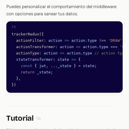
Puedes personalizar el comportamiento del middleware
con opciones para sanear tus datos.
trackerRedux
({
  actionFilter
:
 action
 =>
 action
.
type
 !==
 'DRAW'
, 
/
  actionTransformer
:
 action
 =>
 action
.
type
 ===
 'LOG
  actionType
:
 action
 =>
 action
.
type
 // action type 
  stateTransformer
: 
state
 =>
 {
    const
 { 
jwt
, 
...
_state
 } 
=
 state
;
    return
 _state
;
  },
})
Tutorial
Section titled Tutorial