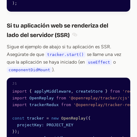
);
Si tu aplicación web se renderiza del
lado del servidor (SSR)
Section titled Si tu aplicació
Sigue el ejemplo de abajo si tu aplicación es SSR.
Asegúrate de que
se llame una vez
tracker.start()
que la aplicación se haya iniciado (en
o
useEffect
).
componentDidMount
import
 { 
applyMiddleware
, 
createStore
 } 
from
 'redux
import
 OpenReplay
 from
 '@openreplay/tracker/cjs'
;
import
 trackerRedux
 from
 '@openreplay/tracker-redux
const
 tracker
 =
 new
 OpenReplay
({
  projectKey:
 PROJECT_KEY
});