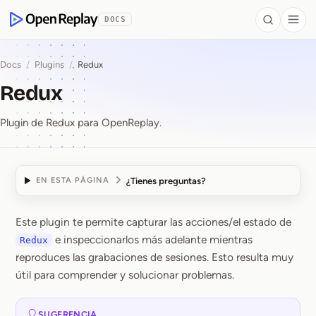
se al contenido
DOCS
Search
Togg
OpenReplay
Docs
/
Plugins
/
Redux
Redux
Plugin de Redux para OpenReplay.
¿Tienes preguntas?
EN ESTA PÁGINA
Este plugin te permite capturar las acciones/el estado de
Redux
e inspeccionarlos más adelante mientras
Redux
reproduces las grabaciones de sesiones. Esto resulta muy
útil para comprender y solucionar problemas.
SUGERENCIA