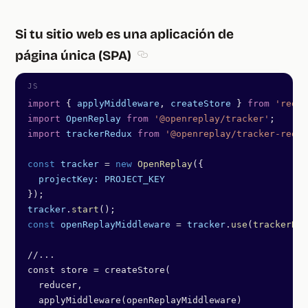
Si tu sitio web es una aplicación de
página única (SPA)
Section titled Si tu sitio web es u
import
 { 
applyMiddleware
, 
createStore
 } 
from
 'redux
import
 OpenReplay
 from
 '@openreplay/tracker'
;
import
 trackerRedux
 from
 '@openreplay/tracker-redux
const
 tracker
 =
 new
 OpenReplay
({
  projectKey:
 PROJECT_KEY
});
tracker
.
start
();
const
 openReplayMiddleware
 =
 tracker
.
use
(
trackerRed
//...
const store = createStore(
  reducer,
  applyMiddleware(openReplayMiddleware) 