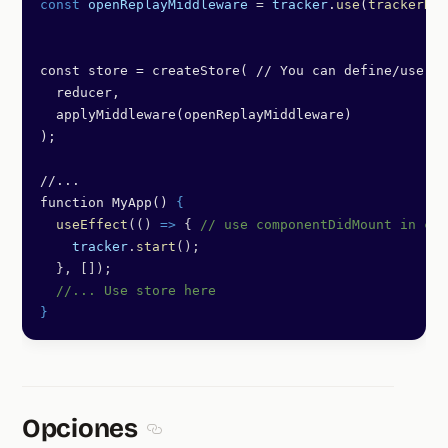
const
 openReplayMiddleware
 =
 tracker
.
use
(
trackerRed
const store = createStore( // You can define/use it
  reducer,
  applyMiddleware(openReplayMiddleware)
);
//...
function MyApp() 
{
  useEffect
(() 
=>
 { 
// use componentDidMount in cas
    tracker
.
start
();
  }, []);
  //... Use store here
}
Opciones
Section titled Opciones