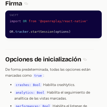
Firma
Section titled Firma
import
 OR
 from '@openreplay/react-native'
OR.
tracker
.
startSession
(options)
Opciones de inicialización
Section title
De forma predeterminada, todas las opciones están
marcadas como
:
true
Habilita crashlytics.
crashes: Bool
Habilita el seguimiento de
analytics: Bool
analítica de las vistas marcadas.
Habilita el listener de
performances: Bool