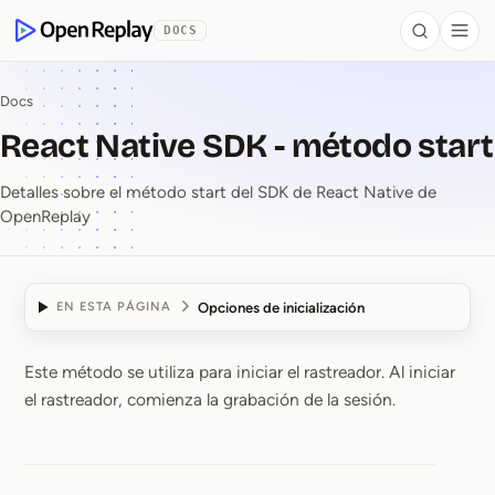
se al contenido
DOCS
Search
Togg
OpenReplay
Docs
React Native SDK - método start
Detalles sobre el método start del SDK de React Native de
OpenReplay
Opciones de inicialización
EN ESTA PÁGINA
Este método se utiliza para iniciar el rastreador. Al iniciar
React Native SDK ⁠-⁠ mé
el rastreador, comienza la grabación de la sesión.