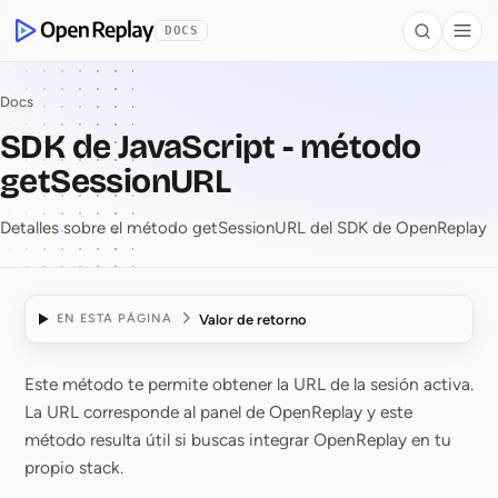
se al contenido
DOCS
Search
Togg
OpenReplay
Docs
SDK de JavaScript - método
getSessionURL
Detalles sobre el método getSessionURL del SDK de OpenReplay
Valor de retorno
EN ESTA PÁGINA
Este método te permite obtener la URL de la sesión activa.
SDK de JavaScript ⁠-⁠ 
La URL corresponde al panel de OpenReplay y este
método resulta útil si buscas integrar OpenReplay en tu
propio stack.