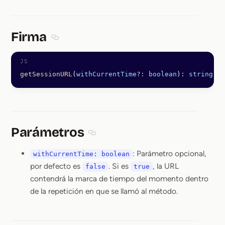
Firma
Section titled Firma
getSessionURL
(
withCurrentTime
?:
 boolean
): 
string
 |
 
Parámetros
Section titled Parámetros
: Parámetro opcional,
withCurrentTime: boolean
por defecto es
. Si es
, la URL
false
true
contendrá la marca de tiempo del momento dentro
de la repetición en que se llamó al método.