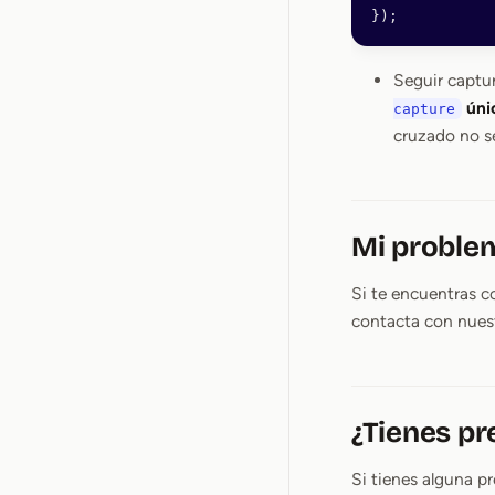
});
Seguir captu
úni
capture
cruzado no s
Mi problem
Si te encuentras c
contacta con nue
¿Tienes pr
Si tienes alguna p