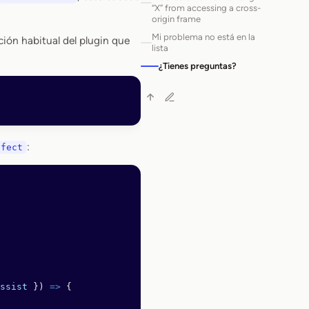
“X” from accessing a cross-
origin frame
Mi problema no está en la
ción habitual del plugin que
lista
¿Tienes preguntas?
:
ffect
ssist
 }) 
=>
 {