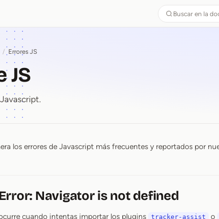
Buscar en la d
/
Errores JS
e JS
Javascript.
ra los errores de Javascript más frecuentes y reportados por n
de JS
rror: Navigator is not defined
 ocurre cuando intentas importar los plugins
o
tracker-assist