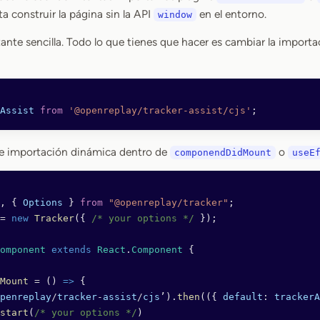
a construir la página sin la API
en el entorno.
window
ante sencilla. Todo lo que tienes que hacer es cambiar la importa
Assist
 from
 '@openreplay/tracker-assist/cjs'
;
 de importación dinámica dentro de
o
componendDidMount
useE
, { 
Options
 } 
from
 "@openreplay/tracker"
;
=
 new
 Tracker
({ 
/* your options */
 });
omponent
 extends
 React
.
Component
 {
Mount
 =
 () 
=>
 {
penreplay
/
tracker
-
assist
/
cjs
’).
then
(({ 
default
: 
trackerA
start
(
/* your options */
)