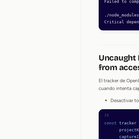
Failed to comp
./node_modules
Critical depen
Uncaught D
from acces
El tracker de Open
cuando intenta ca
Desactivar t
const
 tracker
 
      projectK
      captureI