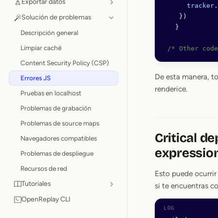
Exportar datos
      tracker
.
    })
Solución de problemas
   }
Descripción general
Limpiar caché
 /* Other code
Content Security Policy (CSP)
De esta manera, t
Errores JS
renderice.
Pruebas en localhost
Problemas de grabación
Problemas de source maps
Critical d
Navegadores compatibles
expressio
Problemas de despliegue
Recursos de red
Esto puede ocurrir
Tutoriales
si te encuentras co
OpenReplay CLI