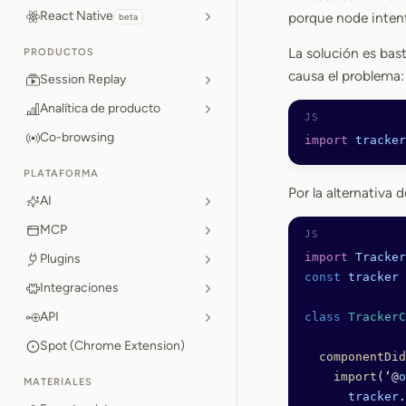
React Native
porque node intent
beta
La solución es bast
PRODUCTOS
causa el problema:
Session Replay
Analítica de producto
Co-browsing
import
 tracker
PLATAFORMA
Por la alternativa
AI
MCP
import
 Tracker
Plugins
const
 tracker
 
Integraciones
API
class
 TrackerC
Spot (Chrome Extension)
  componentDid
    import
(‘@
o
MATERIALES
      tracker
.