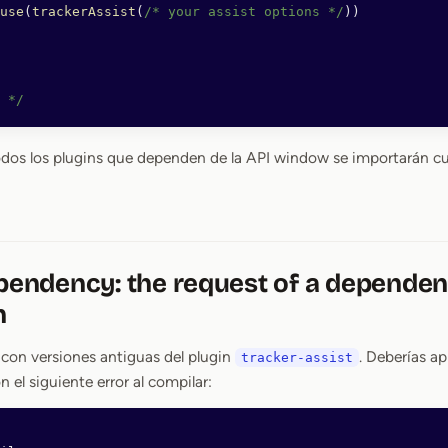
use
(
trackerAssist
(
/* your assist options */
))
 */
odos los plugins que dependen de la API window se importarán 
ependency: the request of a dependen
n
 con versiones antiguas del plugin
. Deberías ap
tracker-assist
n el siguiente error al compilar: