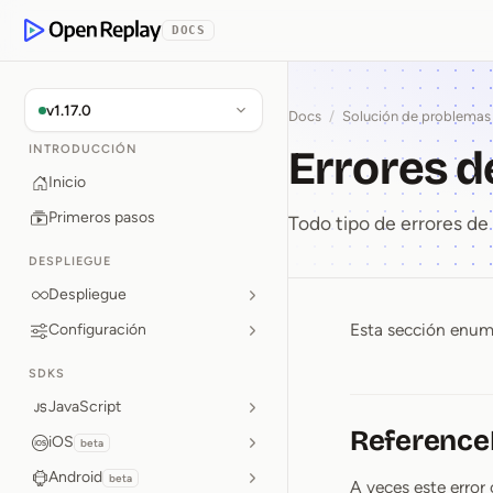
rse al contenido
DOCS
OpenReplay
v1.17.0
Docs
/
Solución de problemas
Errores d
INTRODUCCIÓN
Inicio
Primeros pasos
Todo tipo de errores de 
DESPLIEGUE
Despliegue
Esta sección enume
Configuración
Errores 
SDKS
JavaScript
ReferenceE
iOS
beta
Android
beta
A veces este error