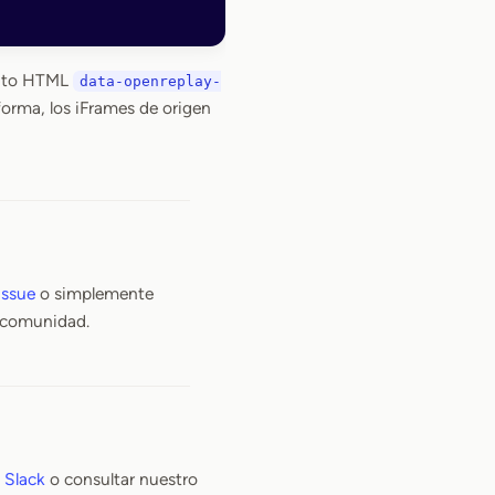
buto HTML
data-openreplay-
orma, los iFrames de origen
issue
o simplemente
 comunidad.
o
Slack
o consultar nuestro