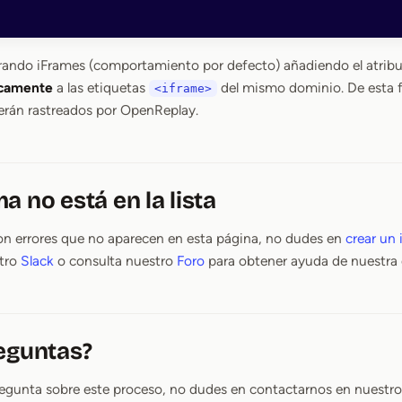
rando iFrames (comportamiento por defecto) añadiendo el atri
camente
a las etiquetas
del mismo dominio. De esta f
<iframe>
erán rastreados por OpenReplay.
a no está en la lista
on errores que no aparecen en esta página, no dudes en
crear un 
stro
Slack
o consulta nuestro
Foro
para obtener ayuda de nuestra
eguntas?
regunta sobre este proceso, no dudes en contactarnos en nuestr