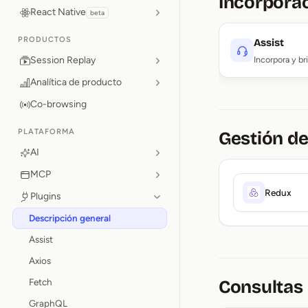
Incorporac
React Native
beta
PRODUCTOS
Assist
Session Replay
Incorpora y br
Analítica de producto
Co-browsing
PLATAFORMA
Gestión de
AI
MCP
Redux
Plugins
Descripción general
Assist
Axios
Fetch
Consultas
GraphQL