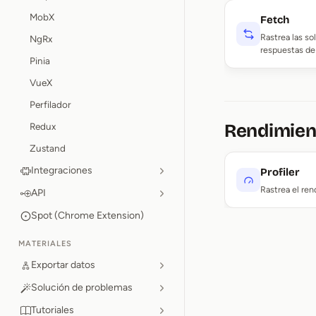
MobX
Fetch
Rastrea las so
NgRx
respuestas de
Pinia
VueX
Perfilador
Rendimien
Redux
Zustand
Integraciones
Profiler
Rastrea el ren
API
Spot (Chrome Extension)
MATERIALES
Exportar datos
Solución de problemas
Tutoriales