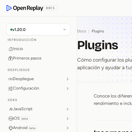
rse al contenido
DOCS
OpenReplay
v1.20.0
Docs
/
Plugins
Plugins
INTRODUCCIÓN
Inicio
Primeros pasos
Cómo configurar los pl
aplicación y ayudar a tus
DESPLIEGUE
Despliegue
Configuración
Conoce los diferen
Plugins
SDKS
rendimiento e inclu
JavaScript
iOS
beta
Android
beta