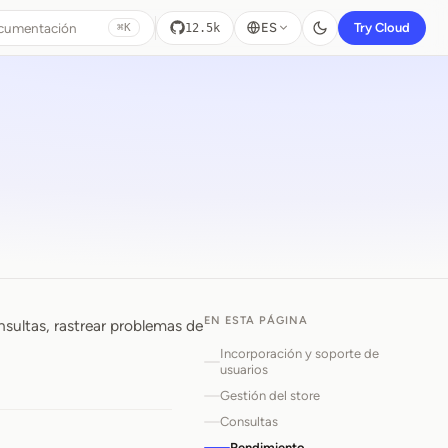
ocumentación
ES
Try Cloud
12.5k
⌘K
EN ESTA PÁGINA
nsultas, rastrear problemas de
Incorporación y soporte de
usuarios
Gestión del store
Consultas
Rendimiento