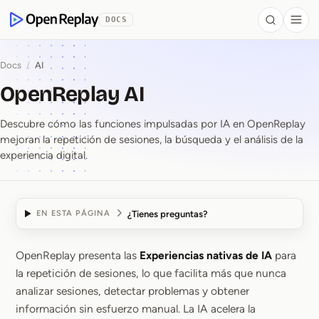
se al contenido
DOCS
Search
Togg
OpenReplay
Docs
/
AI
OpenReplay AI
Descubre cómo las funciones impulsadas por IA en OpenReplay
mejoran la repetición de sesiones, la búsqueda y el análisis de la
experiencia digital.
¿Tienes preguntas?
EN ESTA PÁGINA
OpenReplay presenta las
Experiencias nativas de IA
para
OpenReplay AI
la repetición de sesiones, lo que facilita más que nunca
analizar sesiones, detectar problemas y obtener
información sin esfuerzo manual. La IA acelera la