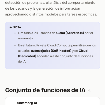
detección de problemas, el análisis del comportamiento
de los usuarios y la generación de información
aprovechando distintos modelos para tareas específicas.
NOTA
Limitado a los usuarios de
Cloud (Serverless)
por el
momento.
En el futuro, Private Cloud Compute permitirá que los
usuarios
autoalojados (Self-hosted)
y de
Cloud
(Dedicated)
accedan a este conjunto de funciones
de IA.
Conjunto de funciones de IA
Section t
Summary AI