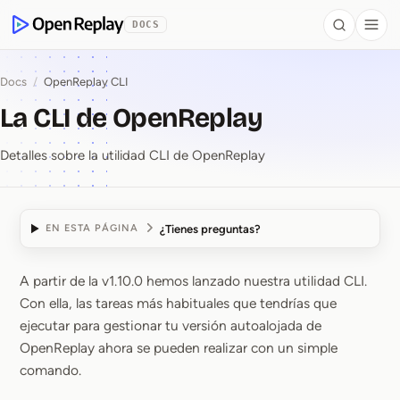
se al contenido
DOCS
Search
Togg
OpenReplay
Docs
/
OpenReplay CLI
La CLI de OpenReplay
Detalles sobre la utilidad CLI de OpenReplay
¿Tienes preguntas?
EN ESTA PÁGINA
A partir de la v1.10.0 hemos lanzado nuestra utilidad CLI.
La CLI de OpenReplay
Con ella, las tareas más habituales que tendrías que
ejecutar para gestionar tu versión autoalojada de
OpenReplay ahora se pueden realizar con un simple
comando.