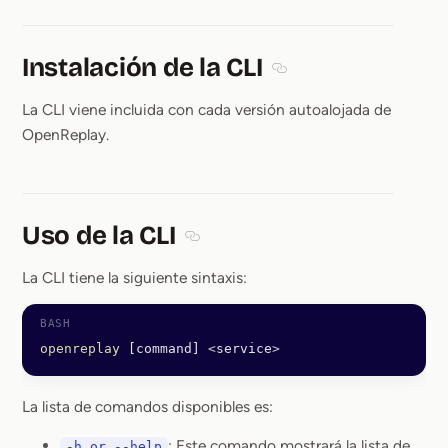
Instalación de la CLI
Section titled Instalación
La CLI viene incluida con cada versión autoalojada de
OpenReplay.
Uso de la CLI
Section titled Uso de la CLI
La CLI tiene la siguiente sintaxis:
openreplay
 [command] 
<
service
>
La lista de comandos disponibles es:
: Este comando mostrará la lista de
-h or --help