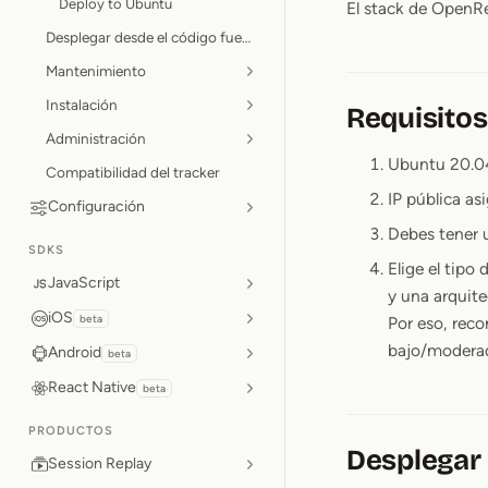
Deploy to Ubuntu
El stack de OpenR
Desplegar desde el código fuente
Mantenimiento
Instalación
Requisitos
Administración
Ubuntu 20.04
Compatibilidad del tracker
IP pública as
Configuración
Debes tener 
SDKS
Elige el tipo
JavaScript
y una arquite
iOS
beta
Por eso, re
bajo/moderado
Android
beta
React Native
beta
PRODUCTOS
Desplegar
Session Replay