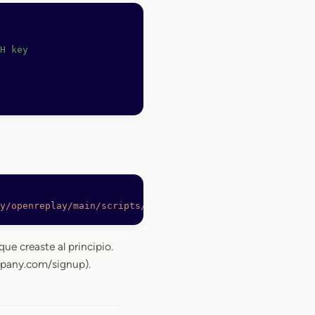
H key
y/openreplay/main/scripts/docker-compose/docker-install.
ue creaste al principio.
mpany.com/signup).