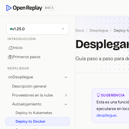
rse al contenido
DOCS
OpenReplay
v1.25.0
Docs
/
Despliegue
/
Deploy t
Desplega
INTRODUCCIÓN
Inicio
Primeros pasos
Guía paso a paso para
DESPLIEGUE
Despliegue
Descripción general
Despleg
Proveedores en la nube
SUGERENCIA
Esta es una funci
Autoalojamiento
ejecutarse en loc
Deploy to Kubernetes
despliegue
.
Deploy to Docker