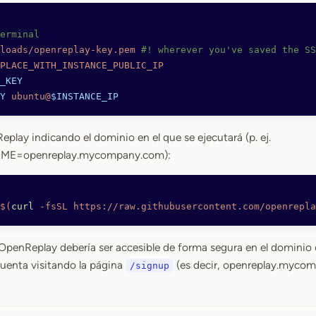
erminal
loads/openreplay-key.pem
 #! wherever you've saved the SS
PLACE_WITH_INSTANCE_PUBLIC_IP
_KEY
Y
 ubuntu@
$INSTANCE_IP
eplay indicando el dominio en el que se ejecutará (p. ej.
E=openreplay.mycompany.com):
$(
curl
 -fsSL https://raw.githubusercontent.com/openrepla
, OpenReplay debería ser accesible de forma segura en el dominio q
uenta visitando la página
(es decir, openreplay.myco
/signup