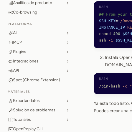
Analítica de producto
Co-browsing
## From your t
SSH_KEY
=
~/Down
PLATAFORMA
INSTANCE_IP
=
RE
AI
chmod
 400
 $SSH
ssh
 -i
 $SSH_KE
MCP
Plugins
Instala OpenR
Integraciones
DOMAIN_NAM
API
Spot (Chrome Extension)
/bin/bash
 -c
 "
MATERIALES
Exportar datos
Ya está todo listo
Solución de problemas
Puedes crear una c
Tutoriales
OpenReplay CLI