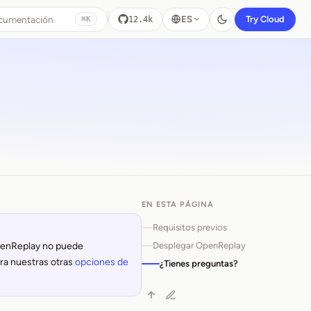
ocumentación
ES
Try Cloud
12.4k
⌘K
EN ESTA PÁGINA
Requisitos previos
Desplegar OpenReplay
OpenReplay no puede
era nuestras otras
opciones de
¿Tienes preguntas?