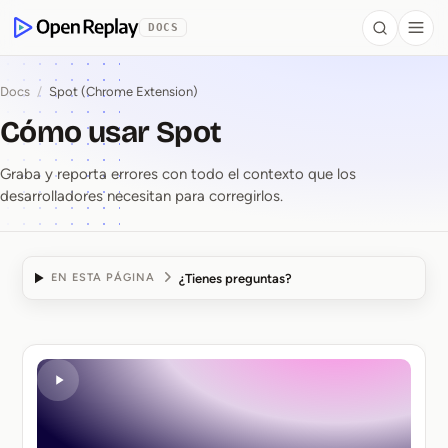
se al contenido
DOCS
Search
Togg
OpenReplay
Docs
/
Spot (Chrome Extension)
Cómo usar Spot
Graba y reporta errores con todo el contexto que los
desarrolladores necesitan para corregirlos.
¿Tienes preguntas?
EN ESTA PÁGINA
Cómo usar Spot