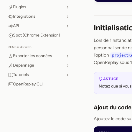
Plugins
Intégrations
API
Initialisati
Spot (Chrome Extension)
Lors de l’instanci
personnaliser de n
RESSOURCES
l’option
projectK
Exporter les données
OpenReplay sous ‘P
Dépannage
Tutoriels
ASTUCE
OpenReplay CLI
Notez que si vous 
Ajout du code 
Ajoutez le code su