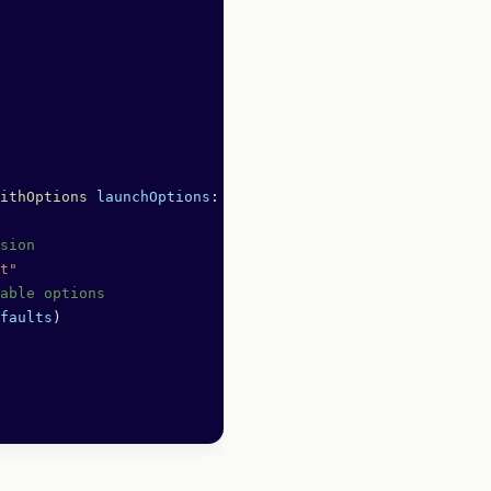
ithOptions
 launchOptions
: [UIApplication.LaunchOptionsKe
rsion
t"
lable options
faults
)