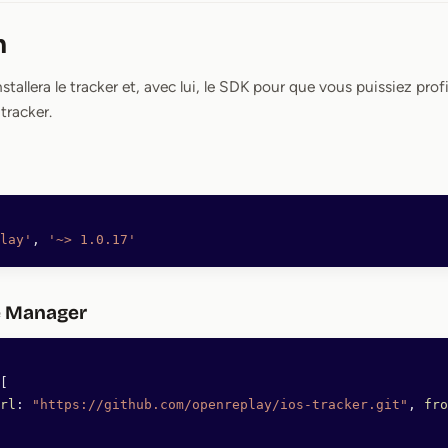
n
nstallera le tracker et, avec lui, le SDK pour que vous puissiez prof
tracker.
lay'
, 
'~> 1.0.17'
e Manager
[
rl
: 
"https://github.com/openreplay/ios-tracker.git"
, 
fro