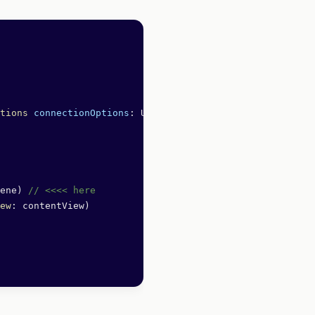
tions
 connectionOptions
: UIScene.ConnectionOptions) {
ene) 
// <<<< here
ew
: contentView)