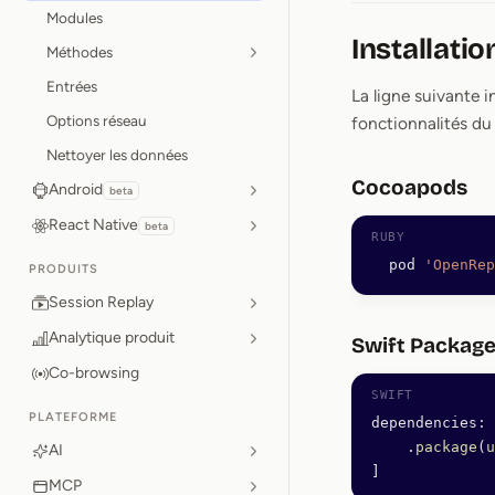
Modules
Installatio
Méthodes
Entrées
La ligne suivante i
Options réseau
fonctionnalités du 
Nettoyer les données
Cocoapods
Android
beta
React Native
beta
  pod 
'OpenRep
PRODUITS
Session Replay
Analytique produit
Swift Packag
Co-browsing
PLATEFORME
dependencies
:
 
    .
package
(
u
AI
]
MCP