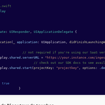
.swift
lay
ate
: 
UIResponder
, 
UIApplicationDelegate 
{
cation
(
_
 application
: UIApplication, 
didFinishLaunchingW
			  // not required if you're using our SaaS ve
play.
shared
.
serverURL
 =
 "https://your.instance.com/inges
				// check out our SDK docs to see avai
play.
shared
.
start
(
projectKey
: 
"projectkey"
, 
options
: .
de
 true
			}