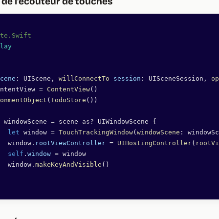
 de l’écouteur de touches
te.Swift
lay
cene
: UIScene, 
willConnectTo
 session
: UISceneSession, 
op
ntentView 
=
 ContentView
()
onmentObject
(
TodoStore
())
 windowScene 
=
 scene 
as?
 UIWindowScene {
		let
 window 
=
 TouchTrackingWindow
(
windowScene
: windowSc
		window.
rootViewController
 =
 UIHostingController
(
rootVi
		self
.
window
 =
 window
		window.
makeKeyAndVisible
()