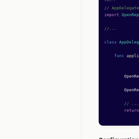
// AppDelegate
import
 OpenRep
//...
class
 AppDeleg
    func
 appli
        OpenRe
        OpenRe
        // ...
        return