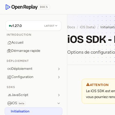
 contenu principal
DOCS
OpenReplay
v1.27.0
LATEST
Docs
/
iOS (beta)
/
Initialisat
iOS SDK - 
INTRODUCTION
Accueil
Démarrage rapide
Options de configurati
DÉPLOIEMENT
Déploiement
Configuration
iOS SDK ⁠
ATTENTION
SDKS
Le iOS SDK est en
JavaScript
vous pourriez ren
iOS
beta
Initialisation