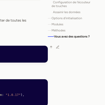
Configuration de l’écouteur
de touches
Assainir les données
Options d’initialisation
iter de toutes les
Modules
Méthodes
Vous avez des questions ?
m
: 
"1.0.17"
),