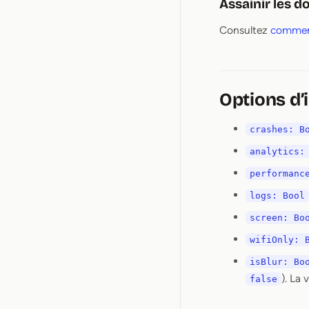
Assainir les 
Consultez
comment
Options d’i
crashes: B
analytics:
performanc
logs: Bool
screen: Bo
wifiOnly: 
isBlur: Bo
). La 
false