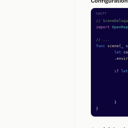
Configuration
// SceneDelega
import
 OpenRep
// ...
func
 scene
(
_
 s
	let
 co
	.
envir
	if
 let
	}
}