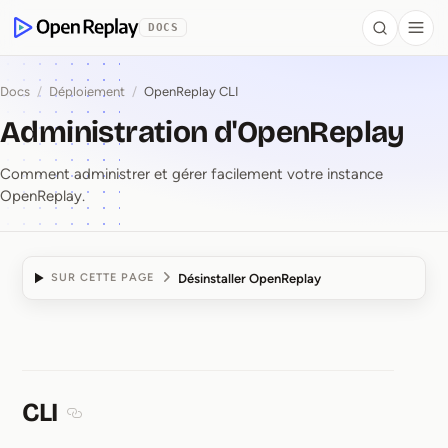
contenu principal
DOCS
Search
Togg
OpenReplay
Docs
/
Déploiement
/
OpenReplay CLI
Administration d'OpenReplay
Comment administrer et gérer facilement votre instance
OpenReplay.
Désinstaller OpenReplay
SUR CETTE PAGE
Administration d'Open
CLI
Section titled CLI