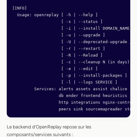
[INFO]
  Usage: openreplay [ -h | --help ]
                    [ -s | --status ]
                    [ -i | --install DOMAIN_NAME ]
                    [ -u | --upgrade ]
                    [ -U | --deprecated-upgrade /pa
                    [ -r | --restart ]
                    [ -R | --Reload ]
                    [ -c | --cleanup N (in days) ]
                    [ -e | --edit ]
                    [ -p | --install-packages ]
                    [ -l | --logs SERVICE ]
         Services: alerts assets assist chalice
                   db ender frontend heuristics
                   http integrations nginx-controll
                   peers sink sourcemapreader stora
Le backend d’OpenReplay repose sur les
composants/services suivants :