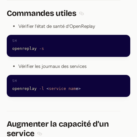
Commandes utiles
Section titled Commandes
Vérifier l’état de santé d’OpenReplay
openreplay
 -s
Vérifier les journaux des services
openreplay
 -l
 <
service
 nam
e
>
Augmenter la capacité d’un
service