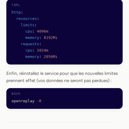
http
:
  resources
:
    limits
:
      cpu
: 
4096m
      memory
: 
8192Mi
    requests
:
      cpu
: 
1024m
      memory
: 
2056Mi
Enfin, réinstallez le service pour que les nouvelles limites
prennent effet (vos données ne seront pas perdues) :
openreplay
 -R