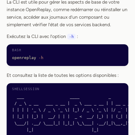
La CLI est utile pour gérer les aspects de base de votre
instance OpenReplay, comme redémarrer ou réinstaller un
service, accéder aux journaux d’un composant ou
simplement vérifier l’état de vos services backend.
Exécutez la CLI avec l’option
:
-h
openreplay
 -h
Et consultez la liste de toutes les options disponibles :
  ___                   ____            _
 / _ \ _ __   ___ _ __ |  _ \ ___ _ __ | | __ _ _  
| | | | '_ \ / _ \ '_ \| |_) / _ \ '_ \| |/ _` | | 
| |_| | |_) |  __/ | | |  _ <  __/ |_) | | (_| | |_
 \___/| .__/ \___|_| |_|_| \_\___| .__/|_|\__,_|\__
      |_|                        |_|            |__