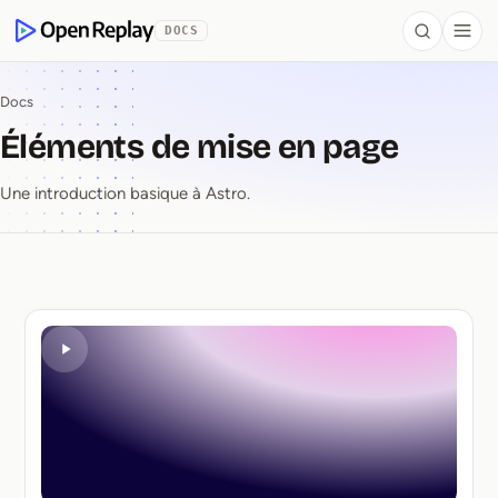
contenu principal
DOCS
Search
Togg
OpenReplay
Docs
Éléments de mise en page
Une introduction basique à Astro.
Éléments de mise en p