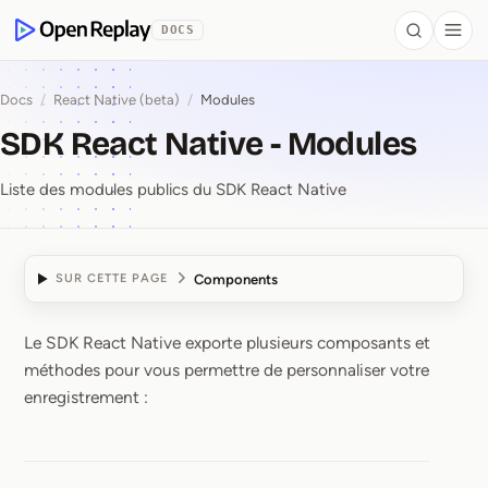
contenu principal
DOCS
Search
Togg
OpenReplay
Docs
/
React Native (beta)
/
Modules
SDK React Native - Modules
Liste des modules publics du SDK React Native
Components
SUR CETTE PAGE
Le SDK React Native exporte plusieurs composants et
SDK React Native ⁠-⁠ Mo
méthodes pour vous permettre de personnaliser votre
enregistrement :