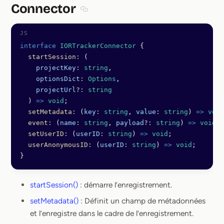
Connector
Section titled Connector
interface
 IORTrackerConnector
 {
  startSession
:
 (
    projectKey
:
 string
,
    optionsDict
:
 Options
,
    projectUrl
?:
 string
  ) 
=>
 void
;
  setMetadata
:
 (
key
:
 string
, 
value
:
 string
) 
=>
 void
  event
:
 (
name
:
 string
, 
payload
?:
 string
) 
=>
 void
;
  setUserID
:
 (
userID
:
 string
) 
=>
 void
;
  userAnonymousID
:
 (
userID
:
 string
) 
=>
 void
;
}
startSession()
: démarre l’enregistrement.
setMetadata()
: Définit un champ de métadonnées
et l’enregistre dans le cadre de l’enregistrement.