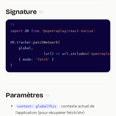
Signature
Section titled Signature
import
 OR
 from
 '@openreplay/react-native'
OR
.
tracker
.
patchNetwork
(
    global
,
		(
url
) 
=>
 url
.
includes
(
'openreplaydo
    { 
mode:
 'fetch'
 }
)
Paramètres
Section titled Paramètres
: contexte actuel de
context: globalThis
l’application (pour récupérer fetch/xhr)