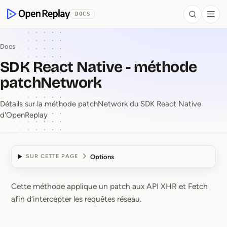
contenu principal
DOCS
Search
Togg
OpenReplay
Docs
SDK React Native - méthode
patchNetwork
Détails sur la méthode patchNetwork du SDK React Native
d'OpenReplay
Options
SUR CETTE PAGE
Cette méthode applique un patch aux API XHR et Fetch
SDK React Native ⁠-⁠ 
afin d’intercepter les requêtes réseau.