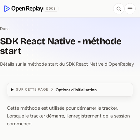
contenu principal
DOCS
Search
Togg
OpenReplay
Docs
SDK React Native - méthode
start
Détails sur la méthode start du SDK React Native d'OpenReplay
Options d’initialisation
SUR CETTE PAGE
Cette méthode est utilisée pour démarrer le tracker.
SDK React Native ⁠-⁠ mé
Lorsque le tracker démarre, l’enregistrement de la session
commence.