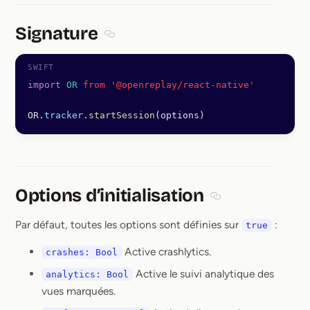
Signature
Section titled Signature
import
 OR
 from '@openreplay/react-native'
OR.
tracker
.
startSession
(options)
Options d’initialisation
Section titled Option
Par défaut, toutes les options sont définies sur
:
true
Active crashlytics.
crashes: Bool
Active le suivi analytique des
analytics: Bool
vues marquées.