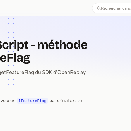
Rechercher dans
cript - méthode
eFlag
 getFeatureFlag du SDK d'OpenReplay
nvoie un
par clé s’il existe.
Script ⁠-⁠ méthode getFeature
IFeatureFlag