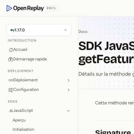
 contenu principal
DOCS
OpenReplay
v1.17.0
Docs
SDK JavaS
INTRODUCTION
Accueil
getFeatur
Démarrage rapide
DÉPLOIEMENT
Détails sur la méthode
Déploiement
Configuration
SDKS
Cette méthode re
SDK Java
JavaScript
Aperçu
Initialisation
Signature