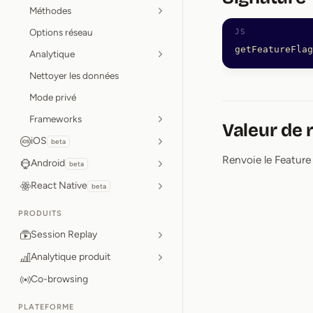
Méthodes
Options réseau
getFeatureFlag
Analytique
Nettoyer les données
Mode privé
Frameworks
Valeur de 
iOS
beta
Renvoie le Feature F
Android
beta
React Native
beta
PRODUITS
Session Replay
Analytique produit
Co-browsing
PLATEFORME