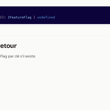
(): 
IFeatureFlag
 |
 undefined
retour
lag par clé s’il existe