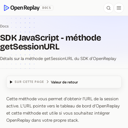
contenu principal
DOCS
Search
Togg
OpenReplay
Docs
SDK JavaScript - méthode
getSessionURL
Détails sur la méthode getSessionURL du SDK d'OpenReplay
Valeur de retour
SUR CETTE PAGE
Cette méthode vous permet d’obtenir l’URL de la session
SDK JavaScript ⁠-⁠ mét
active. L’URL pointe vers le tableau de bord d’OpenReplay
et cette méthode est utile si vous souhaitez intégrer
OpenReplay dans votre propre stack.