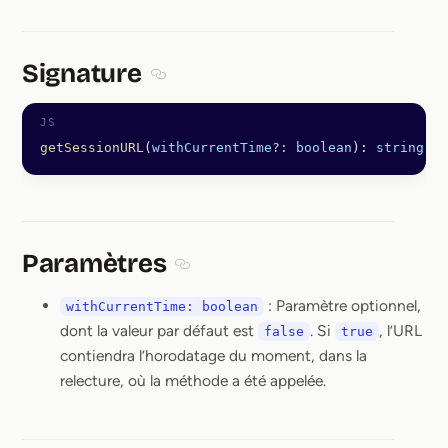
Signature
Section titled Signature
getSessionURL
(
withCurrentTime
?:
 boolean
): 
string
 |
 
Paramètres
Section titled Paramètres
: Paramètre optionnel,
withCurrentTime: boolean
dont la valeur par défaut est
. Si
, l’URL
false
true
contiendra l’horodatage du moment, dans la
relecture, où la méthode a été appelée.