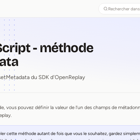
Rechercher dans
cript - méthode
ata
e setMetadata du SDK d'OpenReplay
, vous pouvez définir la valeur de l’un des champs de métadonn
Script ⁠-⁠ méthode setMetadat
play.
er cette méthode autant de fois que vous le souhaitez, gardez simplemen