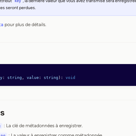
ttribut
, la dernière valeur que vous avez transmise sera enregistrée
key
es seront perdues.
ta
pour plus de détails.
y
: 
string
, 
value
: 
string
): 
void
s
: La clé de métadonnées à enregistrer.
g
: La valeur à enregistrer comme métadonnée.
ing