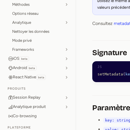
utilisez le même a
Méthodes
valeurs précédent
Options réseau
Analytique
Consultez
metada
Nettoyer les données
Mode privé
Frameworks
Signature
iOS
beta
Android
beta
setMetadata
(
ke
React Native
beta
PRODUITS
Session Replay
Paramètre
Analytique produit
Co-browsing
key: strin
PLATEFORME
value: str