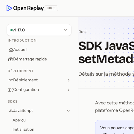
 contenu principal
DOCS
OpenReplay
v1.17.0
Docs
SDK JavaS
INTRODUCTION
Accueil
setMetad
Démarrage rapide
DÉPLOIEMENT
Détails sur la méthod
Déploiement
Configuration
SDKS
Avec cette méthode
SDK Java
plateforme OpenRe
JavaScript
Aperçu
Vous pouvez appel
Initialisation