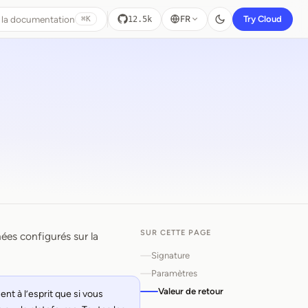
 la documentation
FR
Try Cloud
12.5k
⌘K
SUR CETTE PAGE
ées configurés sur la
a
Signature
Paramètres
Valeur de retour
t à l’esprit que si vous