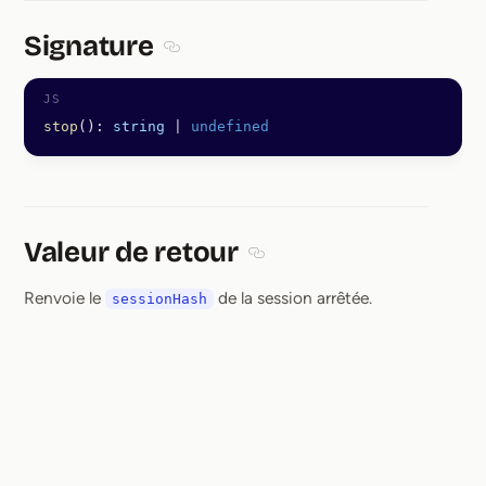
Signature
Section titled Signature
stop
(): 
string
 |
 undefined
Valeur de retour
Section titled Valeur de retour
Renvoie le
de la session arrêtée.
sessionHash