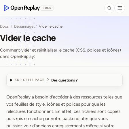
contenu principal
DOCS
Search
Togg
OpenReplay
Docs
/
Dépannage
/
Vider le cache
Vider le cache
Comment vider et réinitialiser le cache (CSS, polices et icônes)
dans OpenReplay.
Des questions ?
SUR CETTE PAGE
OpenReplay a besoin d’accéder à des ressources telles que
Vider le cache
vos feuilles de style, icônes et polices pour que les
relectures fonctionnent. En effet, ces fichiers sont copiés
puis mis en cache par notre backend afin que vous
puissiez voir d’anciens enregistrements même si votre