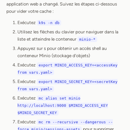
application web a changé. Suivez les étapes ci-dessous
pour vider votre cache :
Exécutez
k9s -n db
Utilisez les flèches du clavier pour naviguer dans la
liste et atteindre le conteneur
minio-*
Appuyez sur s pour obtenir un accès shell au
conteneur Minio (stockage d’objets)
Exécutez
export MINIO_ACCESS_KEY=<accessKey
from vars.yaml>
Exécutez
export MINIO_SECRET_KEY=<secretKey
from vars.yaml>
Exécutez
mc alias set minio
http://localhost:9000 $MINIO_ACCESS_KEY
$MINIO_SECRET_KEY
Exécutez
mc rm --recursive --dangerous --
pour supprimer
force minio/sessions-assets