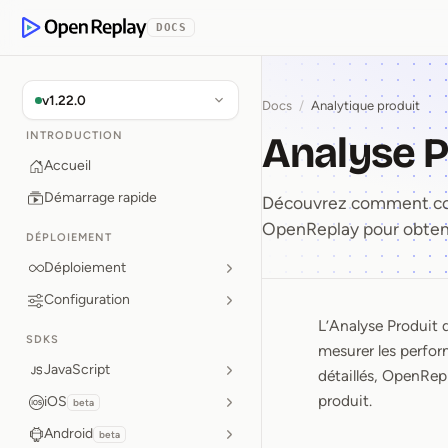
 contenu principal
DOCS
OpenReplay
v1.22.0
Docs
/
Analytique produit
Analyse P
INTRODUCTION
Accueil
Démarrage rapide
Découvrez comment confi
OpenReplay pour obtenir
DÉPLOIEMENT
Déploiement
Configuration
L’Analyse Produit 
Analyse 
SDKS
mesurer les perfor
JavaScript
détaillés, OpenRepl
produit.
iOS
beta
Android
beta