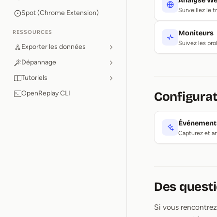
Analyse W
Surveillez le 
Spot (Chrome Extension)
RESSOURCES
Moniteurs
Suivez les pro
Exporter les données
Dépannage
Tutoriels
OpenReplay CLI
Configura
Événements
Capturez et an
Des questi
Si vous rencontrez