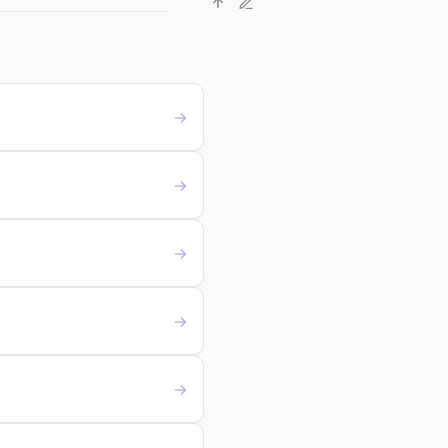
→
→
→
→
→