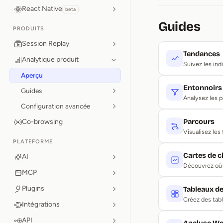
React Native
beta
Guides
PRODUITS
Session Replay
Tendances
Analytique produit
Suivez les ind
Aperçu
Entonnoirs
Guides
Analysez les p
Configuration avancée
Co-browsing
Parcours
Visualisez les
PLATEFORME
Cartes de c
AI
Découvrez où l
MCP
Plugins
Tableaux d
Créez des tabl
Intégrations
API