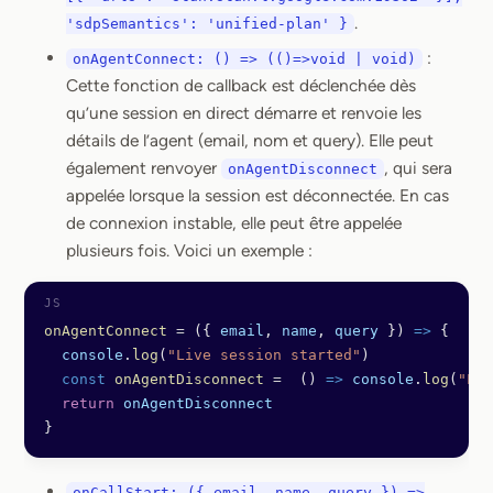
.
'sdpSemantics': 'unified-plan' }
:
onAgentConnect: () => (()=>void | void)
Cette fonction de callback est déclenchée dès
qu’une session en direct démarre et renvoie les
détails de l’agent (email, nom et query). Elle peut
également renvoyer
, qui sera
onAgentDisconnect
appelée lorsque la session est déconnectée. En cas
de connexion instable, elle peut être appelée
plusieurs fois. Voici un exemple :
onAgentConnect
 =
 ({ 
email
, 
name
, 
query
 }) 
=>
 {
  console
.
log
(
"Live session started"
)
  const
 onAgentDisconnect
 =
  () 
=>
 console
.
log
(
"Liv
  return
 onAgentDisconnect
}
onCallStart: ({ email, name, query }) =>