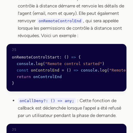
contrôle à distance démarre et renvoie les détails de
l’agent (email, nom et query). Elle peut également
renvoyer
, qui sera appelée
onRemoteControlEnd
lorsque les permissions de contrôle à distance sont
révoquées. Voici un exemple :
onRemoteControlStart: () 
=>
 {
  console
.
log
(
"Remote control started"
)
  const
 onControlEnd
 =
 () 
=>
 console
.
log
(
"Remote co
  return
 onControlEnd
}
: Cette fonction de
onCallDeny?: () => any;
callback est déclenchée lorsque l’appel a été refusé
par un utilisateur pendant la phase de demande.