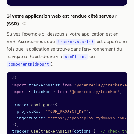
Si votre application web est rendue côté serveur
(SSR)
Section titled Si votre application web est rendue cô
Suivez l’exemple ci-dessous si votre application est en
SSR. Assurez-vous que
est appelé une
tracker.start()
fois que l’application se trouve dans l’environnement du
navigateur (c’est-à-dire via
ou
useEffect
).
componentDidMount
import
 trackerAssist
 from
 '@openreplay/tracker-assi
import
 { 
tracker
 } 
from
 '@openreplay/tracker'
;
tracker
.
configure
({
  projectKey:
 'YOUR_PROJECT_KEY'
,
  ingestPoint:
 "https://openreplay.mydomain.com/ing
});
tracker
.
use
(
trackerAssist
(
options
)); 
// check the l