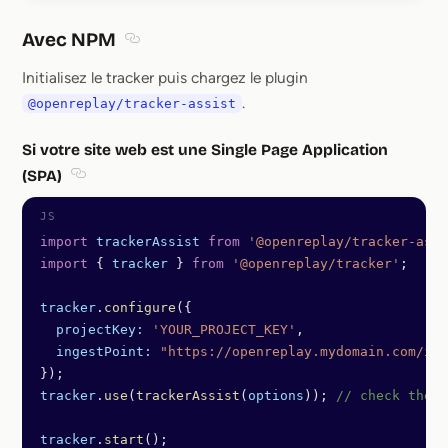
Avec NPM
Section titled Avec NPM
Initialisez le tracker puis chargez le plugin
.
@openreplay/tracker-assist
Si votre site web est une Single Page Application
(SPA)
Section titled Si votre site web est une Single Page 
import
 trackerAssist
 from
 '@openreplay/tracker-assi
import
 { 
tracker
 } 
from
 '@openreplay/tracker'
;
tracker
.
configure
({
  projectKey:
 'YOUR_PROJECT_KEY'
,
  ingestPoint:
 "https://openreplay.mydomain.com/ing
});
tracker
.
use
(
trackerAssist
(
options
)); 
// check the l
tracker
.
start
();