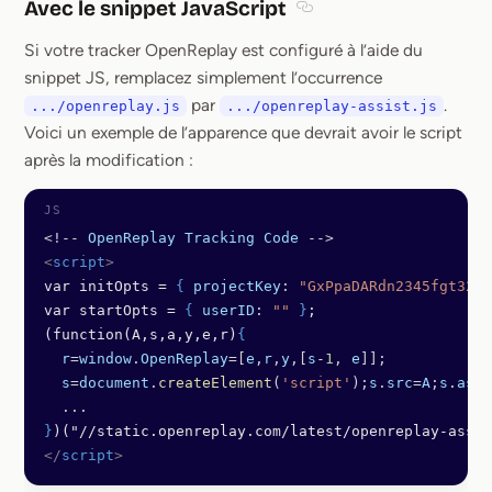
Avec le snippet JavaScript
Section titled Avec le sn
Si votre tracker OpenReplay est configuré à l’aide du
snippet JS, remplacez simplement l’occurrence
par
.
.../openreplay.js
.../openreplay-assist.js
Voici un exemple de l’apparence que devrait avoir le script
après la modification :
<!--
 OpenReplay
 Tracking
 Code
 -->
<
script
>
var initOpts = 
{
 projectKey
: 
"GxPpaDARdn2345fgt321"
var startOpts = 
{
 userID
: 
""
 }
;
(function(A,s,a,y,e,r)
{
  r
=
window
.
OpenReplay
=[
e
,
r
,
y
,[
s
-
1
, 
e
]];
  s
=
document
.
createElement
(
'script'
);
s
.
src
=
A
;
s
.
asyn
  ...
}
)("//static.openreplay.com/latest/openreplay-assis
</
script
>