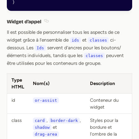
}
Widget d’appel
Section titled Widget d’appel
Il est possible de personnaliser tous les aspects de ce
widget grâce à l’ensemble de
et
ci-
ids
classes
dessous. Les
servent d’ancres pour les boutons/
Ids
éléments individuels, tandis que les
peuvent
classes
être utilisées pour les conteneurs de groupe.
Type
Nom(s)
Description
HTML
id
Conteneur du
or-assist
widget
class
,
,
Styles pour la
card
border-dark
et
bordure et
shadow
l’ombre de la
drag-area