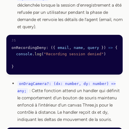
déclenchée lorsque la session d’enregistrement a été
refusée par un utilisateur pendant la phase de
demande et renvoie les détails de l’agent (email, nom
et query).
onRecordingDeny: ({ 
email
, 
name
, 
query
 }) 
=>
 {
  console
.
log
(
"Recording session denied"
)
}
onDragCamera?: (dx: number, dy: number) =>
: Cette fonction attend un handler qui définit
any;
le comportement d’un bouton de souris maintenu
enfoncé à l’intérieur d’un canvas Three.js pour le
contrôle à distance. Le handler reçoit dx et dy,
indiquant les deltas de mouvement de la souris.