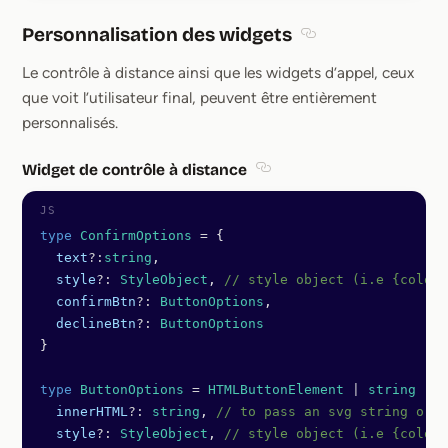
Personnalisation des widgets
Section titled Perso
Le contrôle à distance ainsi que les widgets d’appel, ceux
que voit l’utilisateur final, peuvent être entièrement
personnalisés.
Widget de contrôle à distance
Section titled Widget de c
type
 ConfirmOptions
 =
 {
  text
?:
string
,
  style
?:
 StyleObject
, 
// style object (i.e {color:
  confirmBtn
?:
 ButtonOptions
, 
  declineBtn
?:
 ButtonOptions
}
type
 ButtonOptions
 =
 HTMLButtonElement
 |
 string
 |
 {
  innerHTML
?:
 string
, 
// to pass an svg string or t
  style
?:
 StyleObject
, 
// style object (i.e {color: