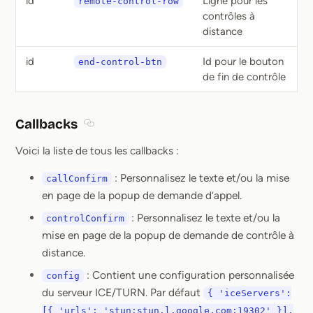
id
Ligne pour les
remote-control-row
contrôles à
distance
id
Id pour le bouton
end-control-btn
de fin de contrôle
Callbacks
Section titled Callbacks
Voici la liste de tous les callbacks :
: Personnalisez le texte et/ou la mise
callConfirm
en page de la popup de demande d’appel.
: Personnalisez le texte et/ou la
controlConfirm
mise en page de la popup de demande de contrôle à
distance.
: Contient une configuration personnalisée
config
du serveur ICE/TURN. Par défaut
{ 'iceServers':
[{ 'urls': 'stun:stun.l.google.com:19302' }],