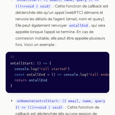
: Cette fonction de callback est
(()=>void | void)
déclenchée dès qu’un appel (webRTC) démarre et
renvoie les détails de l’agent (email, nom et query).
Elle peut également renvoyer
, qui sera
onCallEnd
appelée lorsque l’appel se termine. En cas de
connexion instable, elle peut être appelée plusieurs
fois. Voici un exemple :
onCallStart: () 
=>
 {
  console
.
log
(
"Call started"
)
  const
 onCallEnd
 =
 () 
=>
 console
.
log
(
"Call ended"
)
  return
 onCallEnd
}
onRemoteControlStart: ({ email, name, query
: Cette fonction de
}) => (()=>void | void)
callback est déclenchée dès qu’une session de