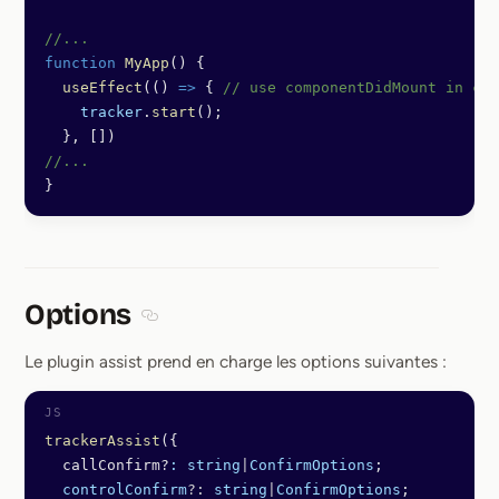
//...
function
 MyApp
() {
  useEffect
(() 
=>
 { 
// use componentDidMount in cas
    tracker
.
start
();
  }, [])
//...
}
Options
Section titled Options
Le plugin assist prend en charge les options suivantes :
trackerAssist
({
  callConfirm?
:
 string
|
ConfirmOptions
;
  controlConfirm
?:
 string
|
ConfirmOptions
;