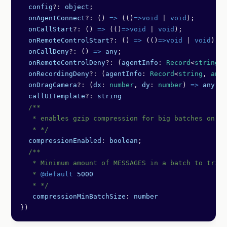
  config
?:
 object
;
  onAgentConnect
?:
 () 
=>
 (()
=>void
 |
 void
);
  onCallStart
?:
 () 
=>
 (()
=>void
 |
 void
);
  onRemoteControlStart
?:
 () 
=>
 (()
=>void
 |
 void
);
  onCallDeny
?:
 () 
=>
 any
;
  onRemoteControlDeny
?:
 (
agentInfo
:
 Record
<
string
, 
  onRecordingDeny
?:
 (
agentInfo
:
 Record
<
string
, 
any
>
  onDragCamera
?:
 (
dx
:
 number
, 
dy
:
 number
) 
=>
 any
;
  callUITemplate
?:
 string
  /** 
   * enables gzip compression for big batches on cl
   * */
  compressionEnabled
: 
boolean
;
  /**
   * Minimum amount of MESSAGES in a batch to trigg
   * 
@default
 5000
   * */
   compressionMinBatchSize
: 
number
})