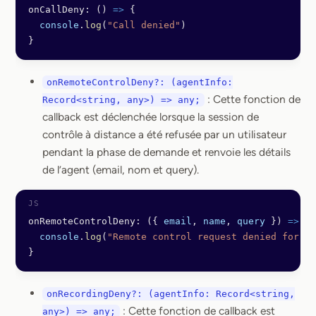
onCallDeny: () 
=>
 {
  console
.
log
(
"Call denied"
)
}
onRemoteControlDeny?: (agentInfo:
: Cette fonction de
Record<string, any>) => any;
callback est déclenchée lorsque la session de
contrôle à distance a été refusée par un utilisateur
pendant la phase de demande et renvoie les détails
de l’agent (email, nom et query).
onRemoteControlDeny: ({ 
email
, 
name
, 
query
 }) 
=>
 {
  console
.
log
(
"Remote control request denied for"
, 
}
onRecordingDeny?: (agentInfo: Record<string,
: Cette fonction de callback est
any>) => any;