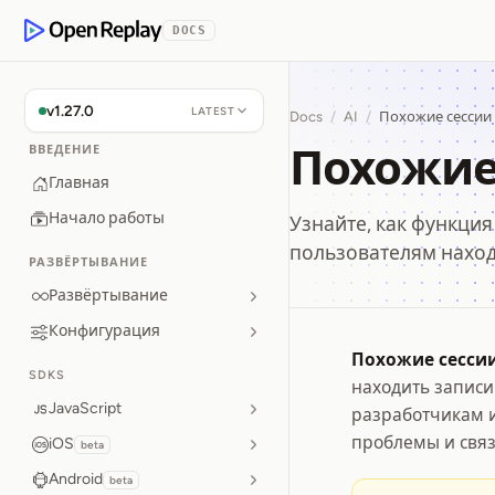
p to Content
DOCS
OpenReplay
v1.27.0
LATEST
Docs
/
AI
/
Похожие сессии
Похожие
ВВЕДЕНИЕ
Главная
Начало работы
Узнайте, как функция
пользователям наход
РАЗВЁРТЫВАНИЕ
Развёртывание
Конфигурация
Похожие сесси
Похожи
SDKS
находить записи
JavaScript
разработчикам 
проблемы и связ
iOS
beta
Android
beta