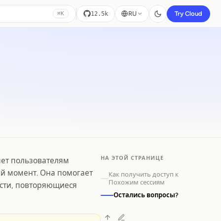
RU
Try Cloud
12.5k
⌘K
НА ЭТОЙ СТРАНИЦЕ
яет пользователям
ый момент. Она помогает
Как получить доступ к
Похожим сессиям
сти, повторяющиеся
Остались вопросы?