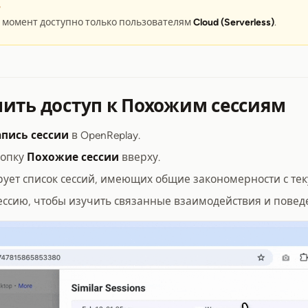
Ь
 момент доступно только пользователям
Cloud (Serverless)
.
чить доступ к Похожим сессиям
апись сессии
в OpenReplay.
нопку
Похожие сессии
вверху.
ует список сессий, имеющих общие закономерности с тек
ессию, чтобы изучить связанные взаимодействия и повед