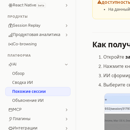
ДОСТУПНОСТ
React Native
beta
На данный
ПРОДУКТЫ
Session Replay
Продуктовая аналитика
Как полу
Co-browsing
ПЛАТФОРМА
Откройте
з
AI
Нажмите к
Обзор
ИИ сформир
Сводка ИИ
Выберите с
Похожие сессии
Объяснение ИИ
MCP
Плагины
Интеграции